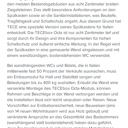
den meisten Bestandsgebäuden aus acht Zentimeter breiten
Ziegelsteinen. Das stellt besondere Anforderungen an den
Spülkasten sowie an die Sanitärinstallationen, was Bautiefe,
Tragfähigkeit und Schallschutz angeht. Aus diesem Grund hat
TECE eine spezielle Version seines Spülkastens für Italien
entwickelt. Die TECEbox Octa ist nur acht Zentimeter tief und
sorgt durch ihr Design und ihre Komponenten für hohen
Schallschutz und äußerst einfache Wartung. In der Regel wird
der Spülkasten in eine gemauerte Wand eingelassen und mit
einem wandbündigen, bodenstehenden WC verwendet.
Bei wandhängenden WCs und Bidets, die in Italien
mittlerweile fast 50 Prozent der Verkäufe ausmachen, muss
ein Einbaumodul für Halt und Stabilität sorgen und
Belastungen bis zu 400 kg aushalten. Erlaubt die Wand eine
versenkte Montage des TECEbox Octa-Moduls, können
Rahmen und Beschläge in der Wand verborgen werden und
die Installation lässt sich leicht verputzen oder fliesen. Neue
Vorschriften zur Erdbebensicherheit, neue Bauweisen (eins
von 14 neuen Wohnhäusern wird aus Holz gebaut) und
veränderte Ansprüche an das Gesamtbild des Badezimmers
(wandhängend statt bodenstehend) haben dazu geführt,