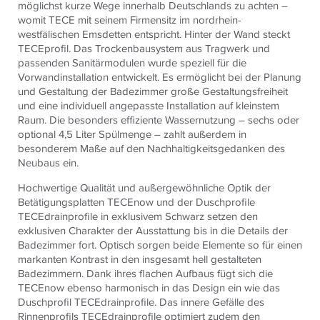
möglichst kurze Wege innerhalb Deutschlands zu achten –
womit TECE mit seinem Firmensitz im nordrhein-
westfälischen Emsdetten entspricht. Hinter der Wand steckt
TECEprofil. Das Trockenbausystem aus Tragwerk und
passenden Sanitärmodulen wurde speziell für die
Vorwandinstallation entwickelt. Es ermöglicht bei der Planung
und Gestaltung der Badezimmer große Gestaltungsfreiheit
und eine individuell angepasste Installation auf kleinstem
Raum. Die besonders effiziente Wassernutzung – sechs oder
optional 4,5 Liter Spülmenge – zahlt außerdem in
besonderem Maße auf den Nachhaltigkeitsgedanken des
Neubaus ein.
Hochwertige Qualität und außergewöhnliche Optik der
Betätigungsplatten TECEnow und der Duschprofile
TECEdrainprofile in exklusivem Schwarz setzen den
exklusiven Charakter der Ausstattung bis in die Details der
Badezimmer fort. Optisch sorgen beide Elemente so für einen
markanten Kontrast in den insgesamt hell gestalteten
Badezimmern. Dank ihres flachen Aufbaus fügt sich die
TECEnow ebenso harmonisch in das Design ein wie das
Duschprofil TECEdrainprofile. Das innere Gefälle des
Rinnenprofils TECEdrainprofile optimiert zudem den