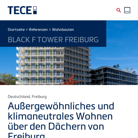
Direkt zum Inhalt
Breadcrumb
»
»
Startseite
Referenzen
Wohnbauten
BLACK F TOWER FREIBURG
Deutschland
, Freiburg
Außergewöhnliches und
klimaneutrales Wohnen
über den Dächern von
Freiburg.