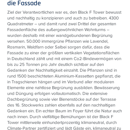
die Fassade
Ziel der Verantwortlichen war es, den Black F Tower bewusst
und nachhaltig zu konzipieren und auch zu betreiben. 4300
Quadratmeter – und damit rund zwei Drittel der gesamten
Fassadenfläche des außergewöhnlichen Wohnturms –
wurden deshalb mit einer wandgebundenen Begrünung
versehen. 50.000 immergrüne Pflanzen wie Lavendel,
Rosmarin, Waldfarn oder Salbei sorgen dafür, dass die
Fassade zu einer der größten vertikalen Vegetationsflächen
in Deutschland zählt und mit einem Co2-Bindevermögen von
bis zu 25 Tonnen pro Jahr deutlich sichtbar auf den
Gedanken der Nachhaltigkeit einzahlt. Die Pflanzen sind in
rund 1500 beschichteten Aluminium-Kassetten gepflanzt, die
in Tragschienen hängen und im Verbund aller modularen
Elemente eine nahtlose Begrünung ausbilden. Bewässerung
und Düngung erfolgen vollautomatisch. Die extensive
Dachbegrünung sowie vier Bienenstöcke auf der Terrasse
des 16. Stockwerks zahlen ebenfalls auf den nachhaltigen
Gedanken ein. Ein echter Baum im Foyer führt die Natur auch
nach innen. Durch vielfältige Bemühungen ist der Black F
Tower mittlerweile einhundertprozentig klimaneutral, durch
Climate-Partner zertifiziert und lädt Gäste ein, klimaneutral zu