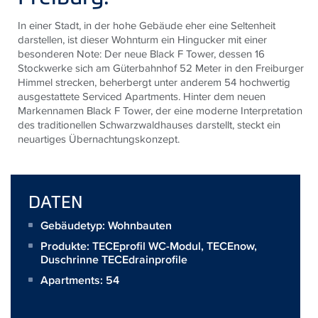
In einer Stadt, in der hohe Gebäude eher eine Seltenheit
darstellen, ist dieser Wohnturm ein Hingucker mit einer
besonderen Note: Der neue Black F Tower, dessen 16
Stockwerke sich am Güterbahnhof 52 Meter in den Freiburger
Himmel strecken, beherbergt unter anderem 54 hochwertig
ausgestattete Serviced Apartments. Hinter dem neuen
Markennamen Black F Tower, der eine moderne Interpretation
des traditionellen Schwarzwaldhauses darstellt, steckt ein
neuartiges Übernachtungskonzept.
DATEN
Gebäudetyp: Wohnbauten
Produkte:
TECEprofil WC-Modul
,
TECEnow
,
Duschrinne TECEdrainprofile
Apartments: 54