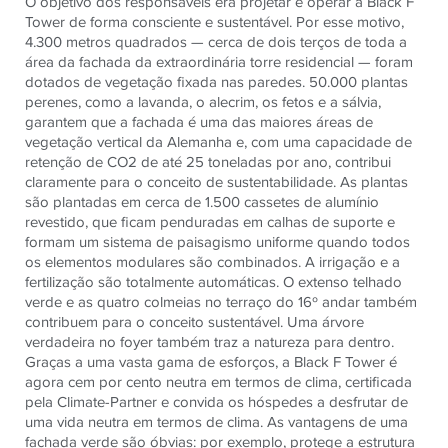
O objetivo dos responsáveis ​​​​era projetar e operar a Black F
Tower de forma consciente e sustentável. Por esse motivo,
4.300 metros quadrados — cerca de dois terços de toda a
área da fachada da extraordinária torre residencial — foram
dotados de vegetação fixada nas paredes. 50.000 plantas
perenes, como a lavanda, o alecrim, os fetos e a sálvia,
garantem que a fachada é uma das maiores áreas de
vegetação vertical da Alemanha e, com uma capacidade de
retenção de CO2 de até 25 toneladas por ano, contribui
claramente para o conceito de sustentabilidade. As plantas
são plantadas em cerca de 1.500 cassetes de alumínio
revestido, que ficam penduradas em calhas de suporte e
formam um sistema de paisagismo uniforme quando todos
os elementos modulares são combinados. A irrigação e a
fertilização são totalmente automáticas. O extenso telhado
verde e as quatro colmeias no terraço do 16º andar também
contribuem para o conceito sustentável. Uma árvore
verdadeira no foyer também traz a natureza para dentro.
Graças a uma vasta gama de esforços, a Black F Tower é
agora cem por cento neutra em termos de clima, certificada
pela Climate-Partner e convida os hóspedes a desfrutar de
uma vida neutra em termos de clima. As vantagens de uma
fachada verde são óbvias: por exemplo, protege a estrutura