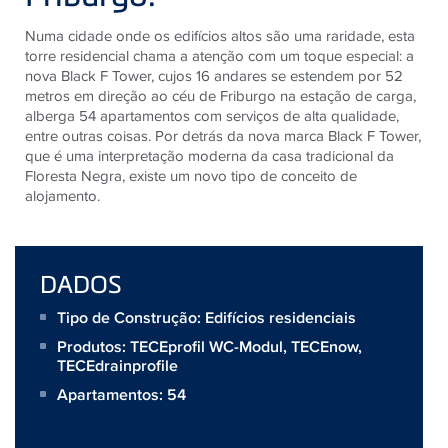
Numa cidade onde os edifícios altos são uma raridade, esta
torre residencial chama a atenção com um toque especial: a
nova Black F Tower, cujos 16 andares se estendem por 52
metros em direção ao céu de Friburgo na estação de carga,
alberga 54 apartamentos com serviços de alta qualidade,
entre outras coisas. Por detrás da nova marca Black F Tower,
que é uma interpretação moderna da casa tradicional da
Floresta Negra, existe um novo tipo de conceito de
alojamento.
DADOS
Tipo de Construção: Edifícios residenciais
Produtos:
TECEprofil WC-Modul
,
TECEnow
,
TECEdrainprofile
Apartamentos: 54