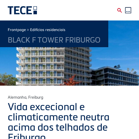
Skip to main content
Breadcrumb
»
Frontpage
Edifícios residenciais
BLACK F TOWER FRIBURGO
Alemanha
, Freiburg
Vida excecional e
climaticamente neutra
acima dos telhados de
Friburgo.