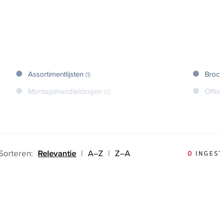
Assortimentlijsten
Broc
(1)
Montagehandleidingen
Offe
(0)
Sorteren:
Relevantie
|
A–Z
|
Z–A
0
INGES