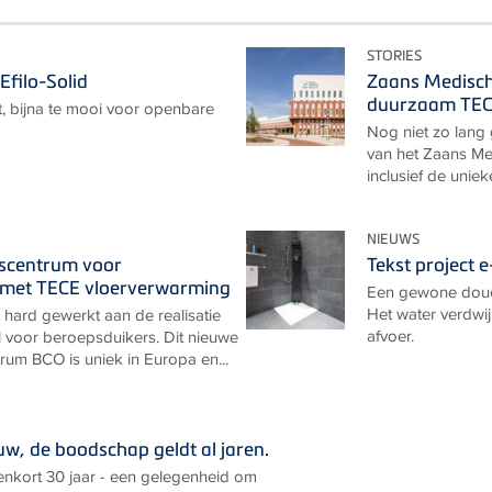
STORIES
Efilo-Solid
Zaans Medisch
duurzaam TEC
, bijna te mooi voor openbare
Nog niet zo lang
van het Zaans Me
inclusief de unie
NIEUWS
gscentrum voor
Tekst project 
 met TECE vloerverwarming
Een gewone douch
Het water verdwij
 hard gewerkt aan de realisatie
afvoer.
 voor beroepsduikers. Dit nieuwe
rum BCO is uniek in Europa en...
uw, de boodschap geldt al jaren.
nkort 30 jaar - een gelegenheid om