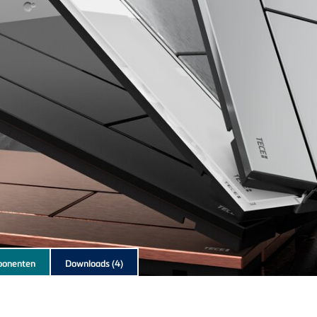
onenten
Downloads
(4)