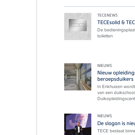
TECENEWS
TECEsolid & TEC
De bedieningsplaat
toiletten
NIEUWS
Nieuw opleidin
beroepsduikers
In Enkhuizen wordt
van een duikschool
Duikopleidingscent
NIEUWS
De slogan is nie
TECE bestaat binne