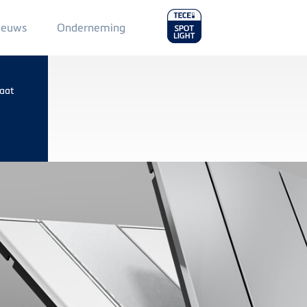
Main
ieuws
Onderneming
Menu
2
laat