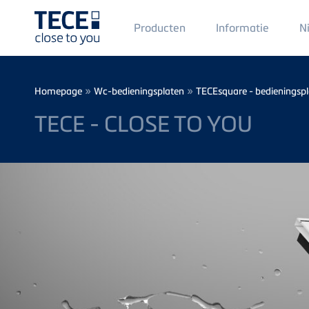
Main
Producten
Informatie
N
Menü
1
Skip to main content
Breadcrumb
»
»
Homepage
Wc-bedieningsplaten
TECEsquare - bedieningsp
TECE - CLOSE TO YOU