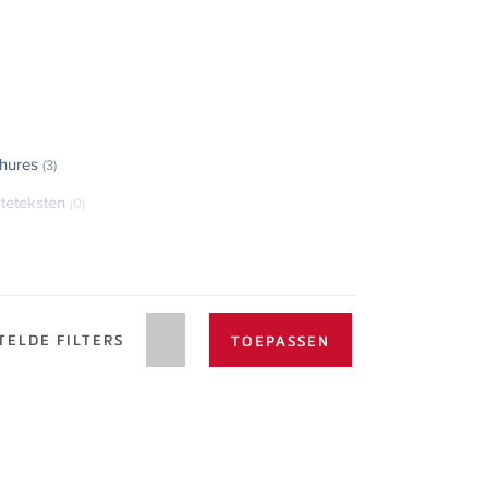
hures
(3)
rteteksten
(0)
TELDE FILTERS