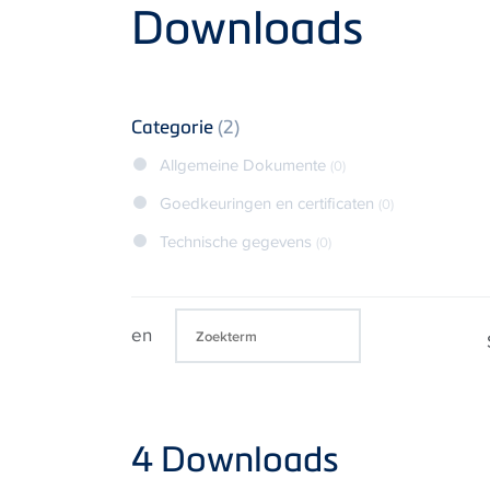
Product
Downloads
Categorie
(2)
Allgemeine Dokumente
(0)
Goedkeuringen en certificaten
(0)
Technische gegevens
(0)
en
4
Downloads