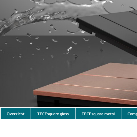
Subnavigation
Overzicht
TECEsquare glass
TECEsquare metal
Comp
of
current