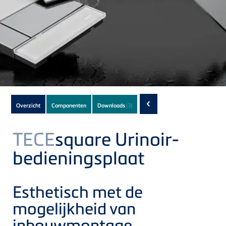
Subnavigation
‹
Overzicht
Componenten
Downloads
(3)
of
current
TECE
square Urinoir-
Product
bedieningsplaat
Esthetisch met de
mogelijkheid van
inbouwmontage