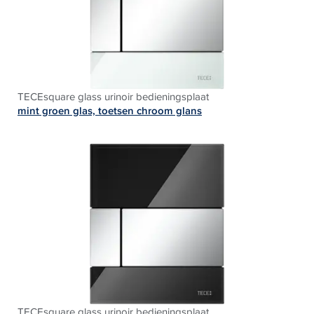
TECEsquare glass urinoir bedieningsplaat
mint groen glas, toetsen chroom glans
TECEsquare glass urinoir bedieningsplaat