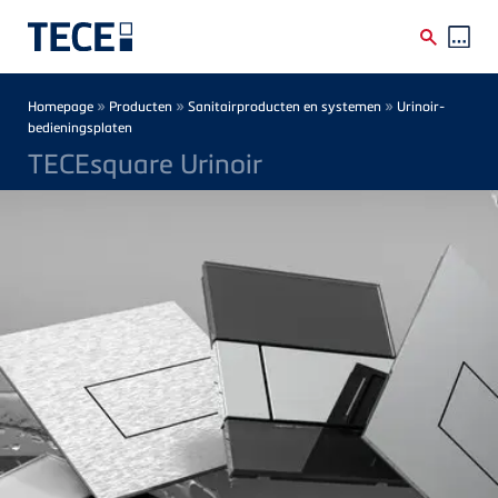
Skip to main content
Breadcrumb
»
»
»
Homepage
Producten
Sanitairproducten en systemen
Urinoir-
bedieningsplaten
TECEsquare Urinoir