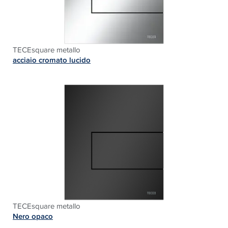
TECEsquare metallo
acciaio
c
romato lucido
TECE
square metallo
Nero opaco