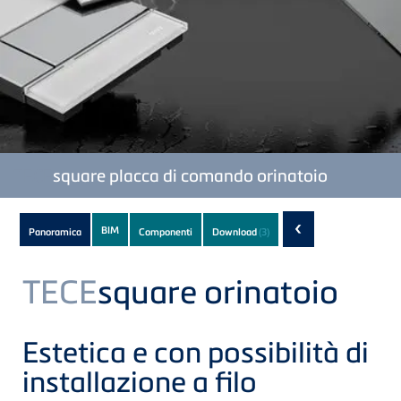
TECE
square placca di comando orinatoio
Subnavigation
‹
BIM
Panoramica
Componenti
Download
(3)
of
current
TECE
square orinatoio
Product
Estetica e con possibilità di
installazione a filo