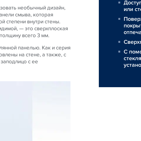
Досту
изовать необычный дизайн,
или ст
анели смыва, которая
Повер
ой степени внутри стены.
покры
идимой, — это сверхплоская
отпеч
толщину всего 3 мм.
Сверх
клянной панелью. Как и серия
С пом
влены на стене, а также, с
стекл
заподлицо с ее
устан