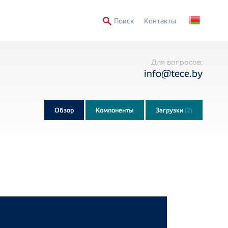
Secondary
Поиск
Контакты
Menu
Для вопросов:
info@tece.by
Обзор
Компоненты
Загрузки
(2)