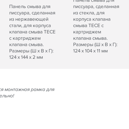
Панель смыва для
Панель смыва для
писсуара, сделанная
писсуара, сделанная
из стекла, для
из нержавеющей
корпуса клапана
стали, для корпуса
смыва TECE с
клапана смыва TECE
картриджем
с картриджем
клапана смыва.
клапана смыва.
Размеры (Ш x В x Г):
Размеры (Ш x В x Г):
124 x 104 x 11 мм
124 x 144 x 2 мм
тся монтажная рамка для
ельно!