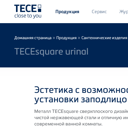
Main
Сервис
Жур
Продукция
Menü
1
Skip to main content
Breadcrumb
»
»
Домашняя страница
Продукция
Сантехнические изделия
TECEsquare urinal
Эстетика с возможно
установки заподлицо
Металл TECEsquare сверхплоского дизай
чистой нержавеющей стали и отличную ин
современной ванной комнаты.