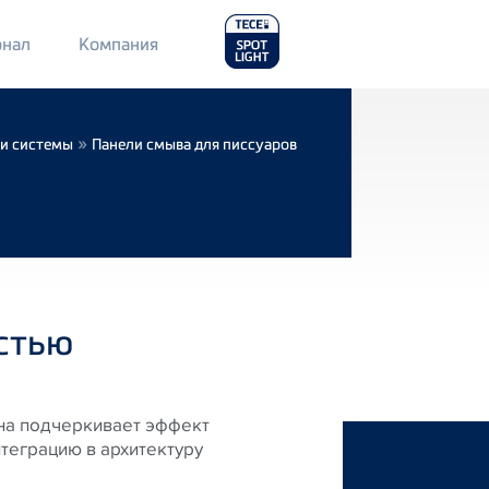
Main
нал
Компания
Menu
2
»
 и системы
Панели смыва для писсуаров
стью
на подчеркивает эффект
теграцию в архитектуру