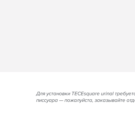
Для установки
TECE
square urinal требуе
писсуара — пожалуйста, заказывайте отд