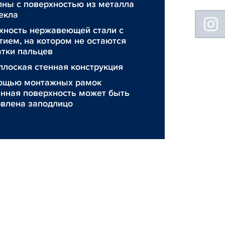
пны с поверхностью из металла
екла
Floating
Sidebar
хность нержавеющей стали с
тием, на котором не остаются
атки пальцев
плоская стенная конструкция
ощью монтажных рамок
янная поверхность может быть
овлена заподлицо