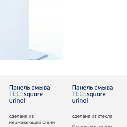
Панель смыва
Панель смыва
TECE
square
TECE
square
urinal
urinal
сделана из
сделана из стекла
нержавеющей стали