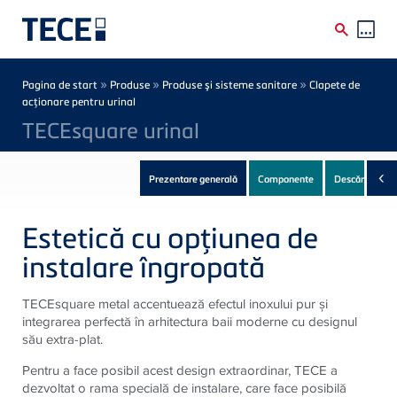
Skip to main content
Breadcrumb
»
»
»
Pagina de start
Produse
Produse şi sisteme sanitare
Clapete de
acţionare pentru urinal
TECEsquare urinal
‹
Prezentare generală
Componente
Descărcări
(4)
Estetică cu opţiunea de
instalare îngropată
TECEsquare metal accentuează efectul inoxului pur şi
integrarea perfectă în arhitectura baii moderne cu designul
său extra-plat.
Pentru a face posibil acest design extraordinar, TECE a
dezvoltat o rama specială de instalare, care face posibilă