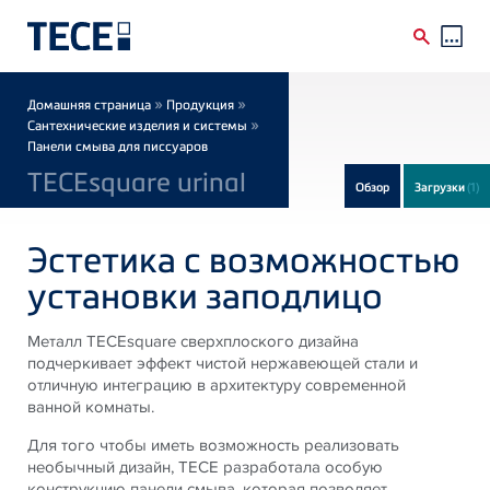
Skip to main content
Breadcrumb
»
»
Домашняя страница
Продукция
»
Сантехнические изделия и системы
Панели смыва для писсуаров
TECEsquare urinal
Обзор
Загрузки
(1)
Эстетика с возможностью
установки заподлицо
Металл TECEsquare сверхплоского дизайна
подчеркивает эффект чистой нержавеющей стали и
отличную интеграцию в архитектуру современной
ванной комнаты.
Для того чтобы иметь возможность реализовать
необычный дизайн, TECE разработала особую
конструкцию панели смыва, которая позволяет