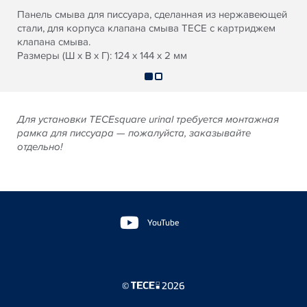
Панель смыва для писсуара, сделанная из нержавеющей
стали, для корпуса клапана смыва TECE с картриджем
клапана смыва.
Размеры (Ш x В x Г): 124 x 144 x 2 мм
Для установки
TECE
square urinal требуется монтажная
рамка для писсуара — пожалуйста, заказывайте
отдельно!
Floating
Sidebar
YouTube
©
2026