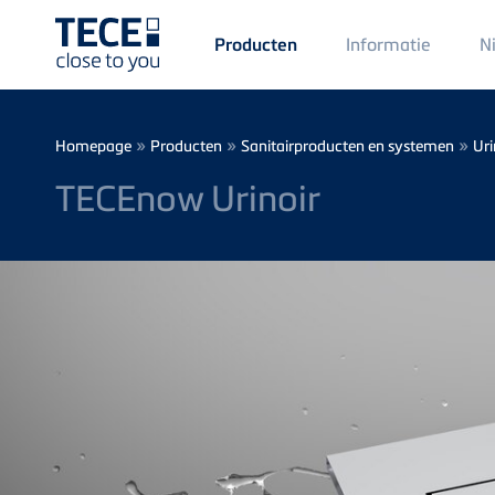
Main
Informatie
N
Producten
Menü
1
Skip to main content
Breadcrumb
»
»
»
Homepage
Producten
Sanitairproducten en systemen
Uri
TECEnow Urinoir