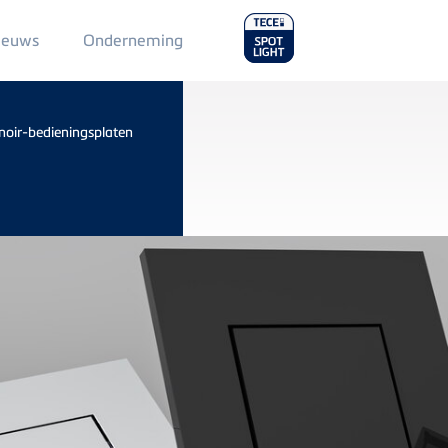
Main
ieuws
Onderneming
Menu
2
noir-bedieningsplaten