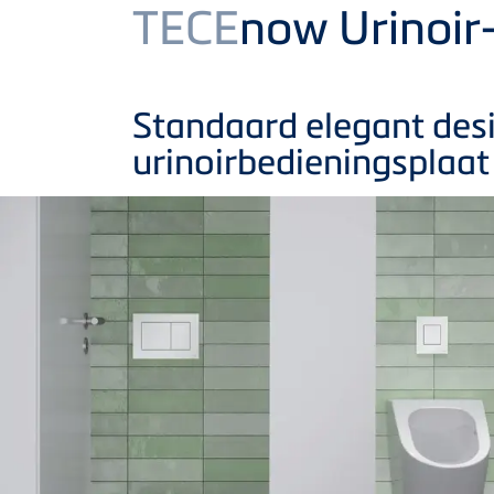
Product
TECE
now Urinoir
Standaard elegant des
urinoirbedieningsplaat