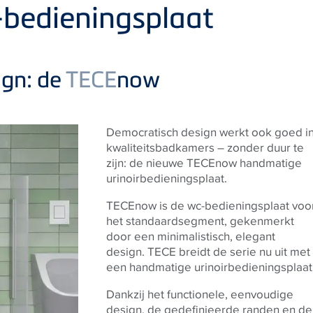
-bedieningsplaat
ign: de
TECE
now
Democratisch design werkt ook goed i
kwaliteitsbadkamers – zonder duur te
zijn: de nieuwe TECEnow handmatige
urinoirbedieningsplaat.
TECEnow is de wc-bedieningsplaat voo
het standaardsegment, gekenmerkt
door een minimalistisch, elegant
design. TECE breidt de serie nu uit met
een handmatige urinoirbedieningsplaat
Dankzij het functionele, eenvoudige
design, de gedefinieerde randen en de