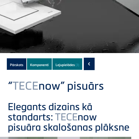
Subnavigation
‹
Pārskats
Komponenti
Lejupielādes
(3)
of
current
“
TECE
now” pisuārs
Product
Elegants dizains kā
standarts:
TECE
now
pisuāra skalošanas plāksne