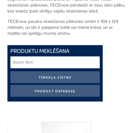
skalošanas plāksnes, TECEnow pārsteidz ar savu labo jutību,
kas sniedz īpaši vērtīgu sajūtu skalošanas laikā.
TECEnow pisuāra skalošanas plāksnes izmēri ir 104 x 124
milimetri, un tās ir pieejama baltā vai melnā krāsā, un ar
matētu vai spīdīgu hroma virsmu.
PRODUKTU MEKLĒŠANA
Search
Term