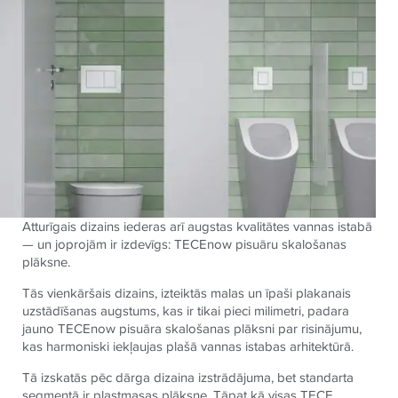
Atturīgais dizains iederas arī augstas kvalitātes vannas istabā
— un joprojām ir izdevīgs: TECEnow pisuāru skalošanas
plāksne.
Tās vienkāršais dizains, izteiktās malas un īpaši plakanais
uzstādīšanas augstums, kas ir tikai pieci milimetri, padara
jauno TECEnow pisuāra skalošanas plāksni par risinājumu,
kas harmoniski iekļaujas plašā vannas istabas arhitektūrā.
Tā izskatās pēc dārga dizaina izstrādājuma, bet standarta
segmentā ir plastmasas plāksne. Tāpat kā visas TECE