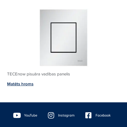
TECEnow pisuāra vadības panelis
Matēts hroms
Floating
Sidebar
YouTube
Instagram
Facebook