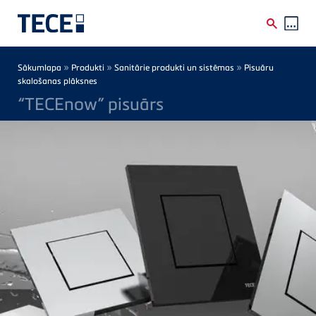
Skip to main content
Breadcrumb
»
»
»
Sākumlapa
Produkti
Sanitārie produkti un sistēmas
Pisuāru
skalošanas plāksnes
“TECEnow” pisuārs