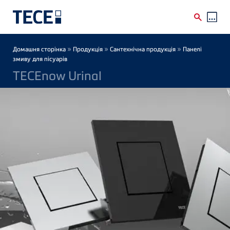
Skip to main content
Breadcrumb
»
»
»
Домашня сторінка
Продукція
Сантехнічна продукція
Панелі
змиву для пісуарів
TECEnow Urinal