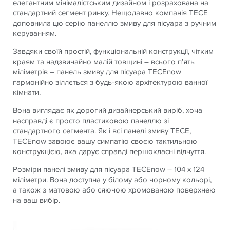
елегантним мінімалістським дизайном і розрахована на
стандартний сегмент ринку. Нещодавно компанія TECE
доповнила цю серію панеллю змиву для пісуара з ручним
керуванням.
Завдяки своїй простій, функціональній конструкції, чітким
краям та надзвичайно малій товщині – всього п’ять
міліметрів – панель змиву для пісуара TECEnow
гармонійно зіллється з будь-якою архітектурою ванної
кімнати.
Вона виглядає як дорогий дизайнерський виріб, хоча
насправді є просто пластиковою панеллю зі
стандартного сегмента. Як і всі панелі змиву TECE,
TECEnow завоює вашу симпатію своєю тактильною
конструкцією, яка дарує справді першокласні відчуття.
Розміри панелі змиву для пісуара TECEnow – 104 x 124
міліметри. Вона доступна у білому або чорному кольорі,
а також з матовою або сяючою хромованою поверхнею
на ваш вибір.