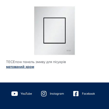
TECEnow панель змиву для пісуарів
матований хром
Floating
Sidebar
YouTube
Instagram
Facebook