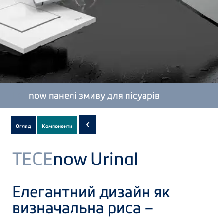
TECE
now панелі змиву для пісуарів
Subnavigation
‹
Огляд
Компоненти
of
current
TECE
now Urinal
Product
Елегантний дизайн як
визначальна риса –