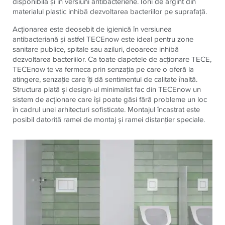
disponibilă și în versiuni antibacteriene. Ioni de argint din
materialul plastic inhibă dezvoltarea bacteriilor pe suprafață.
Acționarea este deosebit de igienică în versiunea
antibacteriană și astfel TECEnow este ideal pentru zone
sanitare publice, spitale sau aziluri, deoarece inhibă
dezvoltarea bacteriilor. Ca toate clapetele de acționare TECE,
TECEnow te va fermeca prin senzația pe care o oferă la
atingere, senzație care îți dă sentimentul de calitate înaltă.
Structura plată și design-ul minimalist fac din TECEnow un
sistem de acționare care își poate găsi fără probleme un loc
în cadrul unei arhitecturi sofisticate. Montajul încastrat este
posibil datorită ramei de montaj și ramei distanțier speciale.