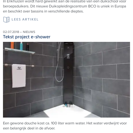
In Enkhuizen wordt hard gewerkt aan de realisatie van een duikschool voor
beroepsduikers. Dit nieuwe Duikopleidingscentrum BCO is uniek in Europa
en beschikt over bassins in verschillende dieptes.
LEES ARTIKEL
02.07.2018 – NIEUWS
Tekst project e-shower
Een gewone douche kost ca. 100 liter warm water. Het water verdwijnt voor
een belangrijk deel in de afvoer.