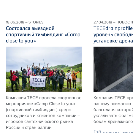
18.06.2018 – STORIES
27.04.2018 – НОВОСТ
Состоялся выездной
TECE
drainprofil
спортивный тимбилдинг «Camp
уровень свобод
close to you»
установке дрен
Компания ТЕСЕ провела спортивное
Компания ТЕСЕ пр
мероприятие «Camp Close to you»
вашему вниманию 
(спортивный тимбилдинг) среди
благодаря которой
сотрудников и клиентов компании –
укладывать фрагме
игроков сантехнического рынка
бокам дренажного 
России и стран Балтии.