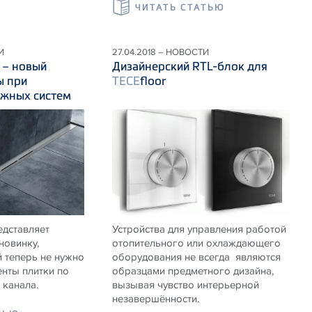
ЧИТАТЬ СТАТЬЮ
И
27.04.2018 – НОВОСТИ
e – новый
Дизайнерский RTL-блок для
ы при
TECE
floor
ажных систем
едставляет
Устройства для управления работой
новинку,
отопительного или охлаждающего
 теперь не нужно
оборудования не всегда являются
нты плитки по
образцами предметного дизайна,
канала.
вызывая чувство интерьерной
незавершённости.