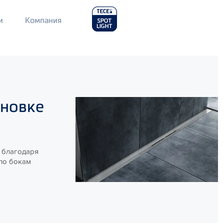
Main
и
Компания
Menu
2
ановке
 благодаря
 по бокам