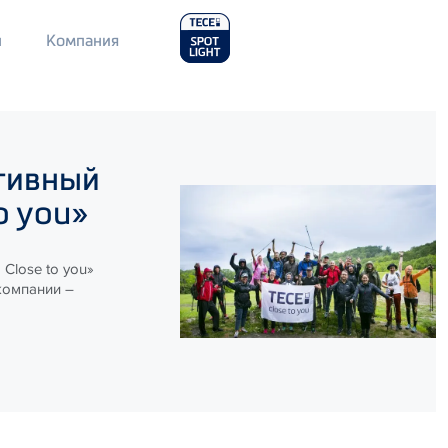
Main
л
Компания
Menu
2
тивный
o you»
Close to you»
компании –