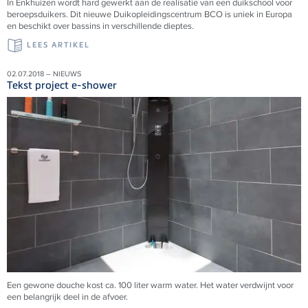
In Enkhuizen wordt hard gewerkt aan de realisatie van een duikschool voor
beroepsduikers. Dit nieuwe Duikopleidingscentrum BCO is uniek in Europa
en beschikt over bassins in verschillende dieptes.
LEES ARTIKEL
02.07.2018 – NIEUWS
Tekst project e-shower
Een gewone douche kost ca. 100 liter warm water. Het water verdwijnt voor
een belangrijk deel in de afvoer.