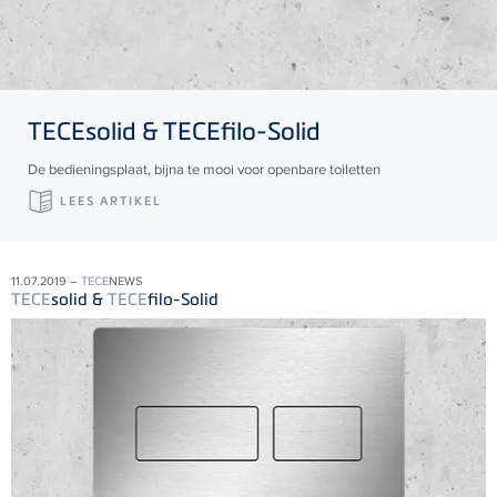
TECE
solid &
TECE
filo-Solid
De bedieningsplaat, bijna te mooi voor openbare toiletten
LEES ARTIKEL
11.07.2019 –
TECE
NEWS
TECE
solid &
TECE
filo-Solid