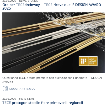
23.03.2026 – NEWS, STORIES
Oro per
TECE
drainway –
TECE
riceve due iF DESIGN AWARD
2026
Quest’anno TECE è stata premiata ben due volte con il rinomato iF DESIGN
AWARD.
LEGGI ARTICOLO
23.03.2026 – FIERE, NEWS
TECE
protagonista alle fiere primaverili regionali