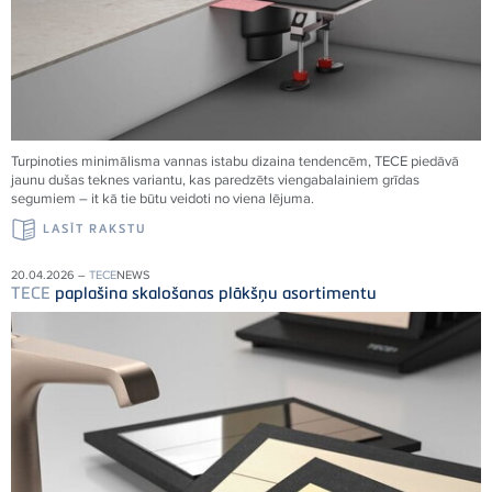
Turpinoties minimālisma vannas istabu dizaina tendencēm,
TECE
piedāvā
jaunu dušas teknes variantu, kas paredzēts viengabalainiem grīdas
segumiem – it kā tie būtu veidoti no viena
lējuma.
LASĪT RAKSTU
20.04.2026 –
TECE
NEWS
TECE
paplašina skalošanas plākšņu asortimentu