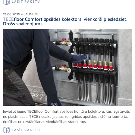
LASĪT RAKSTU
19.06.2025 – JAUNUMI
TECE
floor Comfort apsildes kolektors: vienkārši pieslēdziet.
Drošs savienojums.
Ieviešot jauno
TECE
floor Comfort apsildes kontūra kolektoru, kas izgatavots
no plastmasas,
TECE
nosaka jaunus zemgrīdas apsildes sistēmu komforta,
drošības un uzstādīšanas vienkāršības standartus.
LASĪT RAKSTU