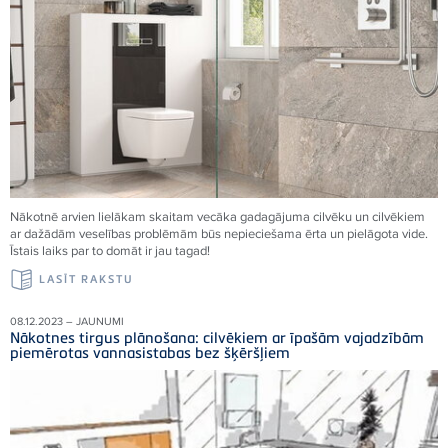
Nākotnē arvien lielākam skaitam vecāka gadagājuma cilvēku un cilvēkiem
ar dažādām veselības problēmām būs nepieciešama ērta un pielāgota vide.
Īstais laiks par to domāt ir jau tagad!
LASĪT RAKSTU
08.12.2023 – JAUNUMI
Nākotnes tirgus plānošana: cilvēkiem ar īpašām vajadzībām
piemērotas vannasistabas bez šķēršļiem