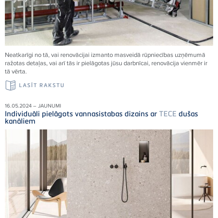
Neatkarīgi no tā, vai renovācijai izmanto masveidā rūpniecības uzņēmumā
ražotas detaļas, vai arī tās ir pielāgotas jūsu darbnīcai, renovācija vienmēr ir
tā vērta.
LASĪT RAKSTU
16.05.2024 – JAUNUMI
Individuāli pielāgots vannasistabas dizains ar
TECE
dušas
kanāliem