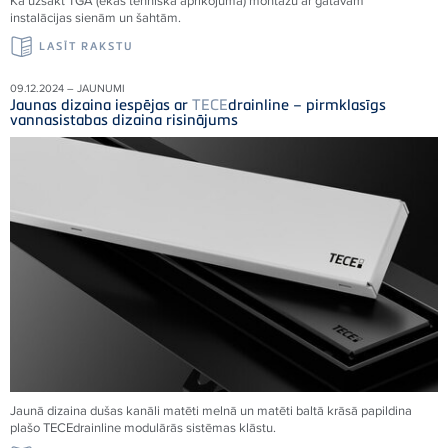
Kā uzsākt TGA (ēkas tehniskā aprīkojuma) montāžu ar gatavām
instalācijas sienām un šahtām.
LASĪT RAKSTU
09.12.2024 – JAUNUMI
Jaunas dizaina iespējas ar
TECE
drainline – pirmklasīgs
vannasistabas dizaina risinājums
Jaunā dizaina dušas kanāli matēti melnā un matēti baltā krāsā papildina
plašo
TECE
drainline modulārās sistēmas klāstu.