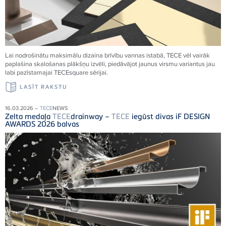
Lai nodrošinātu maksimālu dizaina brīvību vannas istabā,
TECE
vēl vairāk
paplašina skalošanas plākšņu izvēli, piedāvājot jaunus virsmu variantus jau
labi pazīstamajai
TECE
square sērijai.
LASĪT RAKSTU
16.03.2026 –
TECE
NEWS
Zelta medaļa
TECE
drainway –
TECE
iegūst divas iF DESIGN
AWARDS 2026 balvas