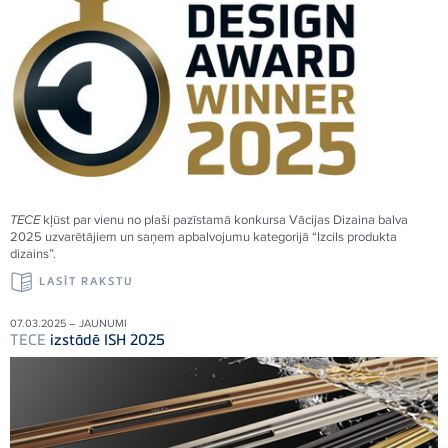
TECE
kļūst par vienu no plaši pazīstamā konkursa Vācijas Dizaina balva
2025 uzvarētājiem un saņem apbalvojumu kategorijā “Izcils produkta
dizains”.
LASĪT RAKSTU
07.03.2025 – JAUNUMI
TECE
izstādē ISH 2025