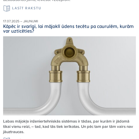
LASĪT RAKSTU
17.07.2025 – JAUNUMI
Kāpēc ir svarīgi, lai mājoklī ūdens tecētu pa caurulēm, kurām
var uzticēties?
Labas mājokļa inženiertehniskās sistēmas ir tādas, par kurām ir jādomā
tikai vienu reizi, – tad, kad tās tiek ierīkotas. Un pēc tam par tām vairs nav
jāuztraucas.