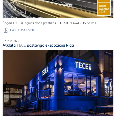
Šogad TECE ir ieguvis divas prestižās iF DESIGN AWARDS balvas.
LASĪT RAKSTU
07.01.2026 –
Atklāta
TECE
pastāvīgā ekspozīcija Rīgā