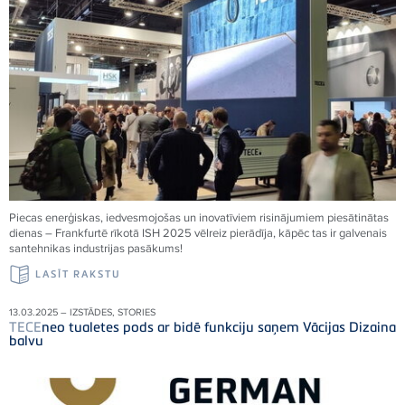
Piecas enerģiskas, iedvesmojošas un inovatīviem risinājumiem piesātinātas
dienas – Frankfurtē rīkotā ISH 2025 vēlreiz pierādīja, kāpēc tas ir galvenais
santehnikas industrijas pasākums!
LASĪT RAKSTU
13.03.2025 – IZSTĀDES, STORIES
TECE
neo tualetes pods ar bidē funkciju saņem Vācijas Dizaina
balvu