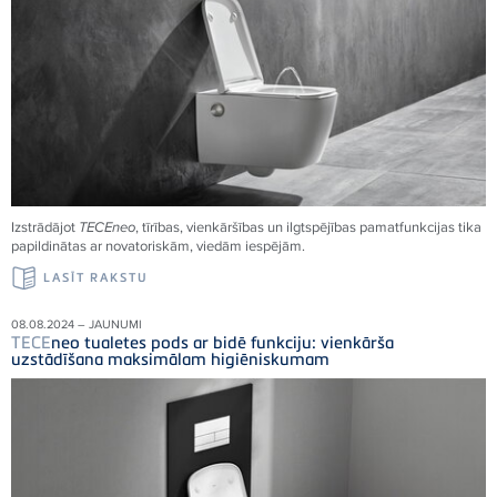
Izstrādājot
TECE
neo
, tīrības, vienkāršības un ilgtspējības pamatfunkcijas tika
papildinātas ar novatoriskām, viedām iespējām.
LASĪT RAKSTU
08.08.2024 – JAUNUMI
TECE
neo tualetes pods ar bidē funkciju: vienkārša
uzstādīšana maksimālam higiēniskumam