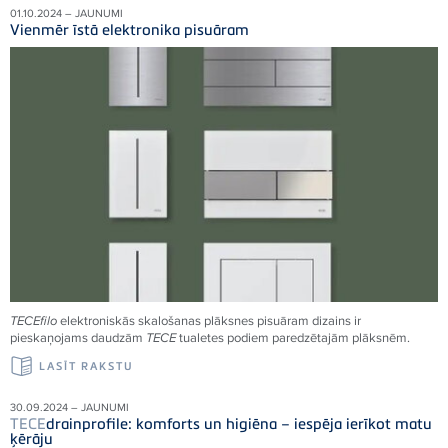
01.10.2024 – JAUNUMI
Vienmēr īstā elektronika pisuāram
TECE
filo
elektroniskās skalošanas plāksnes pisuāram dizains ir
pieskaņojams daudzām
TECE
tualetes podiem paredzētajām plāksnēm.
LASĪT RAKSTU
30.09.2024 – JAUNUMI
TECE
drainprofile: komforts un higiēna – iespēja ierīkot matu
ķērāju