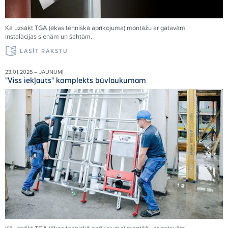
Kā uzsākt TGA (ēkas tehniskā aprīkojuma) montāžu ar gatavām
instalācijas sienām un šahtām.
LASĪT RAKSTU
23.01.2025 – JAUNUMI
"Viss iekļauts" komplekts būvlaukumam