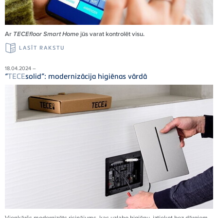
Ar
TECEfloor Smart Home
jūs varat kontrolēt visu.
LASĪT RAKSTU
18.04.2024 –
“
TECE
solid”: modernizācija higiēnas vārdā
Vienkāršs modernizēts risinājums, kas uzlabo higiēnu, iztiekot bez dārgiem