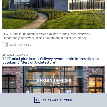
TECE
Group jaunā administratīvā ēka, kas atrodas
Hollefeldstraße
,
Emsdetenē
(Emsdetten)
, oficiāli tika atklāta ar nelielu ceremoniju.
LASĪT RAKSTU
21.11.2023 – JAUNUMI
TECE
atkal plūc laurus Callwey Award arhitektūras dizaina
pasākumā “Best of Architecture”
BEITRÄGE FILTERN