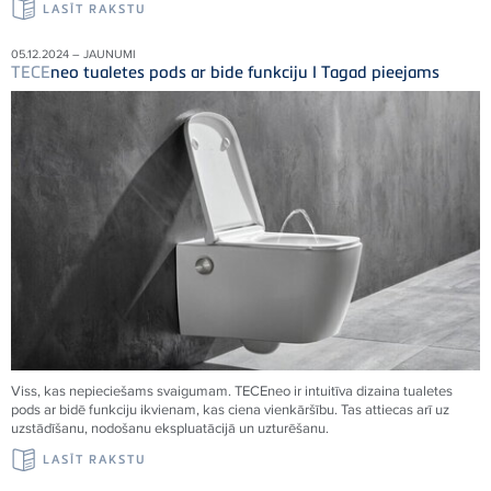
LASĪT RAKSTU
05.12.2024 – JAUNUMI
TECE
neo tualetes pods ar bide funkciju I Tagad pieejams
Viss, kas nepieciešams svaigumam.
TECE
neo ir intuitīva dizaina tualetes
pods ar bidē funkciju ikvienam, kas ciena vienkāršību. Tas attiecas arī uz
uzstādīšanu, nodošanu ekspluatācijā un uzturēšanu.
LASĪT RAKSTU