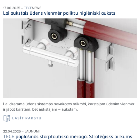
17.06.2025 –
TECE
NEWS
Lai aukstais ūdens vienmēr paliktu higiēniski auksts
Lai dzeramā ūdens sistēmās nevairotos mikrobi, karstajam ūdenim vienmēr
ir jābūt karstam, bet aukstajam – aukstam.
LASĪT RAKSTU
22.04.2025 – JAUNUMI
TECE
paplašinās starptautiskā mērogā: Stratēģisks pirkums