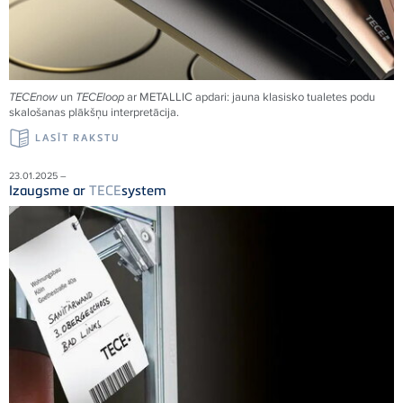
TECE
now
un
TECE
loop
ar METALLIC apdari: jauna klasisko tualetes podu
skalošanas plākšņu interpretācija.
LASĪT RAKSTU
23.01.2025 –
Izaugsme ar
TECE
system