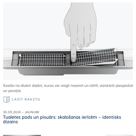
Sastāv no divām daļām, kuras var viegli noņemt un iztīrīt, vienkārši piespiežot
un paceļot.
LASĪT RAKSTU
30.09.2024 – JAUNUMI
Tualetes pods un pisuārs: skalošanas ierīcēm – identisks
dizains