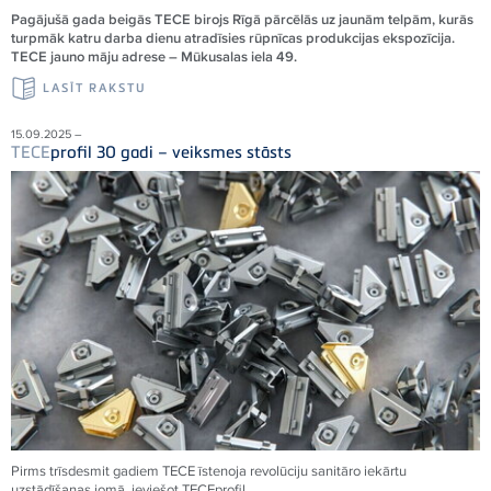
Pagājušā gada beigās TECE birojs Rīgā pārcēlās uz jaunām telpām, kurās
turpmāk katru darba dienu atradīsies rūpnīcas produkcijas ekspozīcija.
TECE jauno māju adrese – Mūkusalas iela 49.
LASĪT RAKSTU
15.09.2025 –
TECE
profil 30 gadi – veiksmes stāsts
Pirms trīsdesmit gadiem
TECE
īstenoja revolūciju sanitāro iekārtu
uzstādīšanas jomā, ieviešot
TECE
profil.