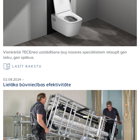
Vienkāršā
TECE
neo
uzstādīšana ļauj nozares speciālistiem ietaupīt gan
laiku, gan spēkus.
LASĪT RAKSTU
02.08.2024 –
Lielāka būvniecības efektivitāte