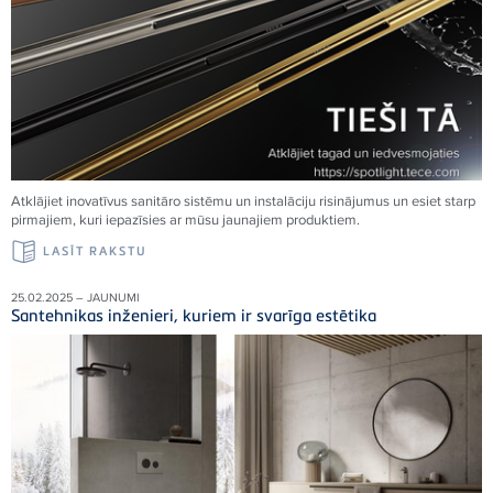
Atklājiet inovatīvus sanitāro sistēmu un instalāciju risinājumus un esiet starp
pirmajiem, kuri iepazīsies ar mūsu jaunajiem produktiem.
LASĪT RAKSTU
25.02.2025 – JAUNUMI
Santehnikas inženieri, kuriem ir svarīga estētika