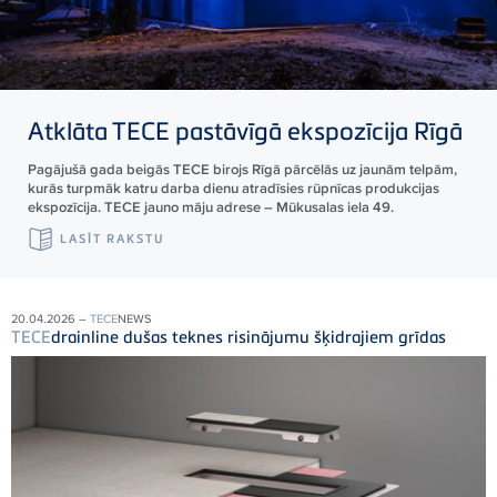
Atklāta
TECE
pastāvīgā ekspozīcija Rīgā
Pagājušā gada beigās TECE birojs Rīgā pārcēlās uz jaunām telpām,
kurās turpmāk katru darba dienu atradīsies rūpnīcas produkcijas
ekspozīcija. TECE jauno māju adrese – Mūkusalas iela 49.
LASĪT RAKSTU
20.04.2026 –
TECE
NEWS
TECE
drainline dušas teknes risinājumu šķidrajiem grīdas