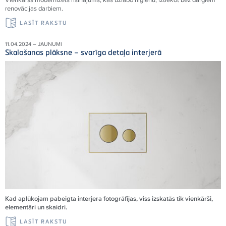
renovācijas darbiem.
LASĪT RAKSTU
11.04.2024 – JAUNUMI
Skalošanas plāksne – svarīga detaļa interjerā
Kad aplūkojam pabeigta interjera fotogrāfijas, viss izskatās tik vienkārši,
elementāri un skaidri.
LASĪT RAKSTU