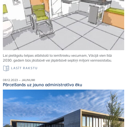
Lai pielāgotu telpas atbilstoši to iemītnieku vecumam, Vācijā vien līdz
2030. gadam būs jāizbūvē vai jāpārbūvē septiņi miljoni vannasistabu.
LASĪT RAKSTU
08.12.2023 – JAUNUMI
Pārcelšanās uz jauno administratīvo ēku