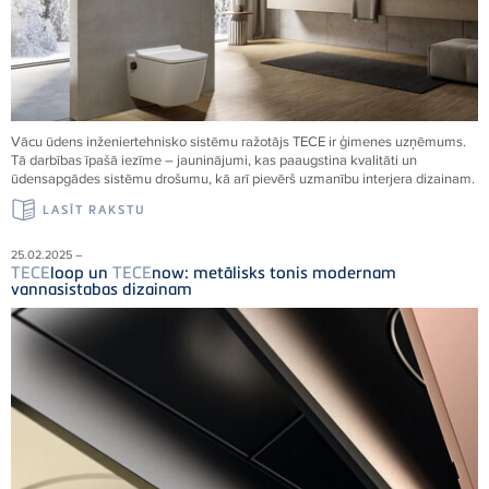
Vācu ūdens inženiertehnisko sistēmu ražotājs
TECE
ir ģimenes uzņēmums.
Tā darbības īpašā iezīme – jauninājumi, kas paaugstina kvalitāti un
ūdensapgādes sistēmu drošumu, kā arī pievērš uzmanību interjera dizainam.
LASĪT RAKSTU
25.02.2025 –
TECE
loop un
TECE
now: metālisks tonis modernam
vannasistabas dizainam