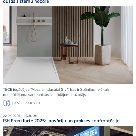
dušas sistēmu nozarē
TECE
iegādājas “Absara Industrial S.L.”, kas ir Spānijas lielākais
minerāllējuma santehnikas izstrādājumu ražotājs.
LASĪT RAKSTU
22.04.2025 – JAUNUMI
ISH Frankfurte 2025: Inovāciju un prakses konfrontācija!