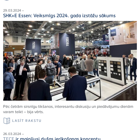
29.03.2024 –
SHK+E Essen: Veiksmīgs 2024. gada izstāžu sākums
Pēc četrām sirsnīgu tikšanos, interesantu diskusiju un piedāvājumu dienām
varam teikt – bija vērts.
LASĪT RAKSTU
26.03.2024 –
TECE
ir mainījusi dušas ierīkošanas konceptu