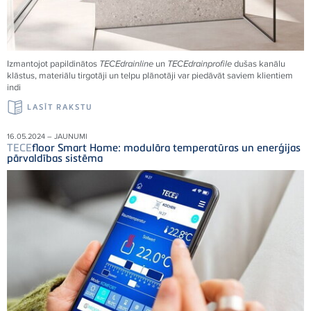
Izmantojot papildinātos
TECE
drainline
un
TECE
drainprofile
dušas kanālu
klāstus, materiālu tirgotāji un telpu plānotāji var piedāvāt saviem klientiem
indi
LASĪT RAKSTU
16.05.2024 – JAUNUMI
TECE
floor Smart Home: modulāra temperatūras un enerģijas
pārvaldības sistēma