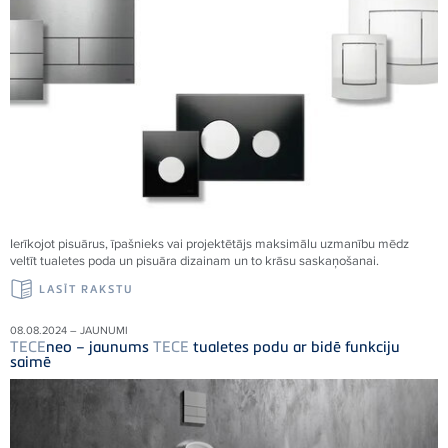
Ierīkojot pisuārus, īpašnieks vai projektētājs maksimālu uzmanību mēdz
veltīt tualetes poda un pisuāra dizainam un to krāsu saskaņošanai.
LASĪT RAKSTU
08.08.2024 – JAUNUMI
TECE
neo – jaunums
TECE
tualetes podu ar bidē funkciju
saimē