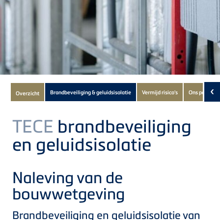
Subnavigation
‹
Brandbeveiliging & geluidsisolatie
Vermijd risico's
Ons pakket
Overzicht
of
current
TECE
brandbeveiliging
Product
en geluidsisolatie
Naleving van de
bouwwetgeving
Brandbeveiliging en geluidsisolatie van