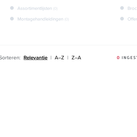
Assortimentlijsten
Broc
(0)
Montagehandleidingen
Offe
(0)
Sorteren:
Relevantie
|
A–Z
|
Z–A
0
INGES