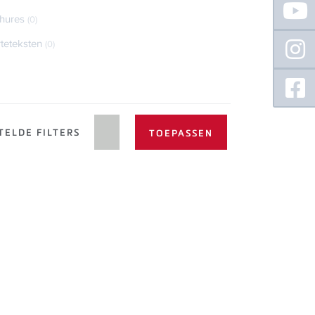
Sidebar
hures
(0)
rteteksten
(0)
TELDE FILTERS