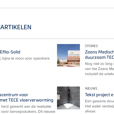
TARTIKELEN
STORIES
Efilo-Solid
Zaans Medisch
duurzaam TEC
, bijna te mooi voor openbare
Nog niet zo lang
van het Zaans Me
inclusief de unie
NIEUWS
gscentrum voor
Tekst project 
 met TECE vloerverwarming
Een gewone douch
Het water verdwij
 hard gewerkt aan de realisatie
afvoer.
 voor beroepsduikers. Dit nieuwe