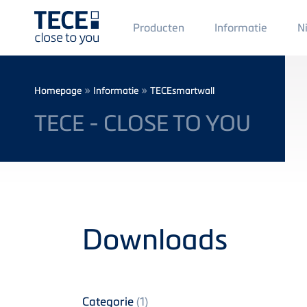
Main
Producten
Informatie
N
Menü
1
Skip to main content
Breadcrumb
»
»
Homepage
Informatie
TECEsmartwall
TECE - CLOSE TO YOU
Downloads
Categorie
(1)