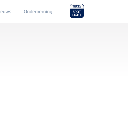
Main
ieuws
Onderneming
Menu
2