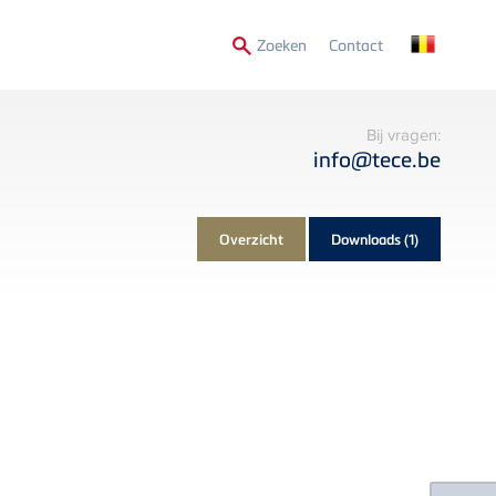
Secondary
Zoeken
Contact
Menu
Bij vragen:
info@tece.be
Overzicht
Downloads
(1)
Floating