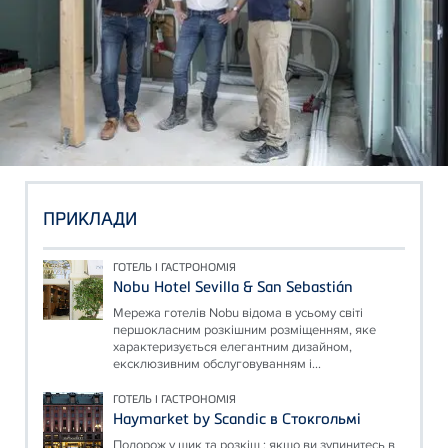
ПРИКЛАДИ
ГОТЕЛЬ І ГАСТРОНОМІЯ
Nobu Hotel Sevilla & San Sebastián
Мережа готелів Nobu відома в усьому світі
першокласним розкішним розміщенням, яке
характеризується елегантним дизайном,
ексклюзивним обслуговуванням і...
ГОТЕЛЬ І ГАСТРОНОМІЯ
Haymarket by Scandic в Стокгольмі
Подорож у шик та розкіш : якщо ви зупинитесь в