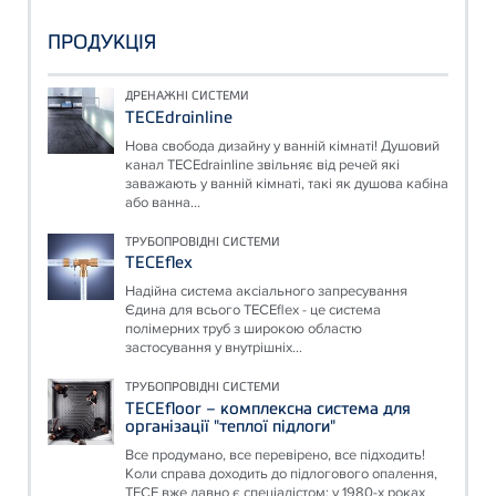
ПРОДУКЦІЯ
ДРЕНАЖНІ СИСТЕМИ
TECEdrainline
Нова свобода дизайну у ванній кімнаті! Душовий
канал TECEdrainline звільняє від речей які
заважають у ванній кімнаті, такі як душова кабіна
або ванна...
ТРУБОПРОВІДНІ СИСТЕМИ
TECEflex
Надійна система аксіального запресування
Єдина для всього TECEflex - це система
полімерних труб з широкою областю
застосування у внутрішніх...
ТРУБОПРОВІДНІ СИСТЕМИ
TECEfloor – комплексна система для
організації "теплої підлоги"
Все продумано, все перевірено, все підходить!
Коли справа доходить до підлогового опалення,
TECE вже давно є спеціалістом: у 1980-х роках