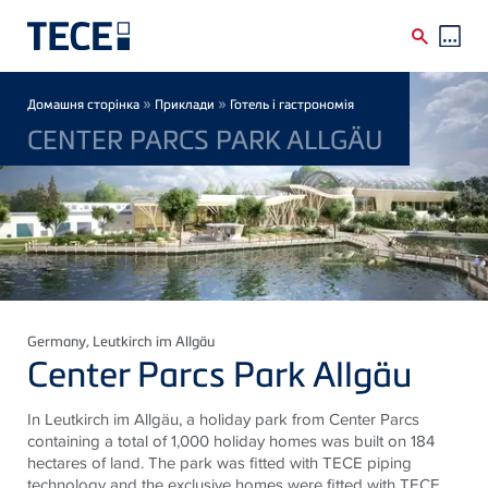
Skip to main content
Breadcrumb
»
»
Домашня сторінка
Приклади
Готель і гастрономія
CENTER PARCS PARK ALLGÄU
Germany
, Leutkirch im Allgäu
Center Parcs Park Allgäu
In Leutkirch im Allgäu, a holiday park from Center Parcs
containing a total of 1,000 holiday homes was built on 184
hectares of land. The park was fitted with TECE piping
technology and the exclusive homes were fitted with TECE