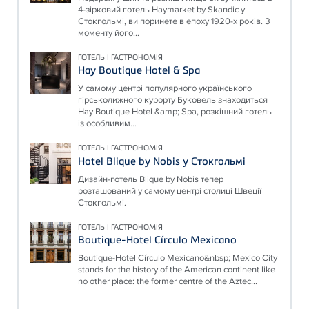
4-зірковий готель Haymarket by Skandic у
Стокгольмі, ви поринете в епоху 1920-х років. З
моменту його...
ГОТЕЛЬ І ГАСТРОНОМІЯ
Hay Boutique Hotel & Spa
У самому центрі популярного українського
гірськолижного курорту Буковель знаходиться
Hay Boutique Hotel &amp; Spa, розкішний готель
із особливим...
ГОТЕЛЬ І ГАСТРОНОМІЯ
Hotel Blique by Nobis у Стокгольмі
Дизайн-готель Blique by Nobis тепер
розташований у самому центрі столиці Швеції
Стокгольмі.
ГОТЕЛЬ І ГАСТРОНОМІЯ
Boutique-Hotel Círculo Mexicano
Boutique-Hotel Círculo Mexicano&nbsp; Mexico City
stands for the history of the American continent like
no other place: the former centre of the Aztec...