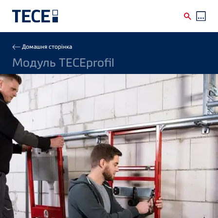
Skip to main content
Breadcrumb
Домашня сторінка
Модуль TECEprofil