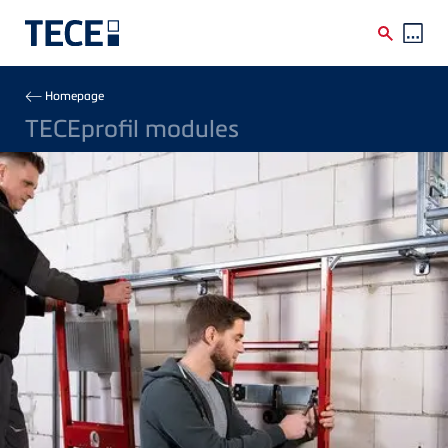
Skip to main content
Breadcrumb
Homepage
TECEprofil modules