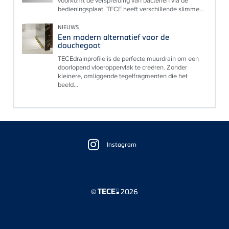
voorkomt de verspreiding van bacteriën via de
bedieningsplaat. TECE heeft verschillende slimme...
NIEUWS
Een modern alternatief voor de
douchegoot
TECEdrainprofile is de perfecte muurdrain om een
doorlopend vloeroppervlak te creëren. Zonder
kleinere, omliggende tegelfragmenten die het
beeld...
Floating
Sidebar
Instagram
©
2026