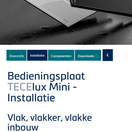
Subnavigation
‹
Installatie
Overzicht
Componenten
Downloads
(5)
of
current
Bedieningsplaat
Product
TECE
lux Mini -
Installatie
Vlak, vlakker, vlakke
inbouw