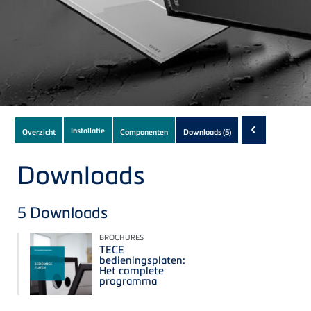
Subnavigation
‹
Installatie
Overzicht
Componenten
Downloads
(5)
of
current
Downloads
Product
5
Downloads
BROCHURES
TECE
bedieningsplaten:
Het complete
programma