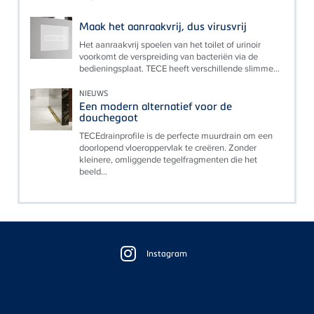
Maak het aanraakvrij, dus virusvrij
Het aanraakvrij spoelen van het toilet of urinoir
voorkomt de verspreiding van bacteriën via de
bedieningsplaat. TECE heeft verschillende slimme...
NIEUWS
Een modern alternatief voor de
douchegoot
TECEdrainprofile is de perfecte muurdrain om een
doorlopend vloeroppervlak te creëren. Zonder
kleinere, omliggende tegelfragmenten die het
beeld...
Floating
Sidebar
Instagram