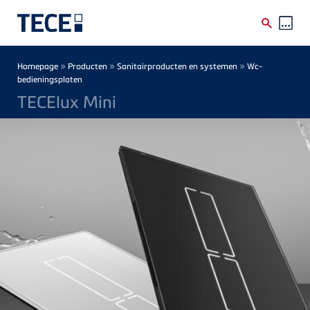
Skip to main content
Breadcrumb
»
»
»
Homepage
Producten
Sanitairproducten en systemen
Wc-
bedieningsplaten
TECElux Mini