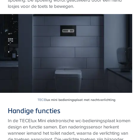
losjes voor de toets te bewegen.
TECE
lux mini bedieningsplaat met nachtverlichting
Handige functies
In de TECElux Mini elektronische wc-bedieningsplaat komen
design en functie samen.
Een naderingssensor herkent
wanneer iemand het toilet nadert, waarna de verlichting van
de toetsen aanspringt.
Die verlichte toetsen zijn
bijzonder