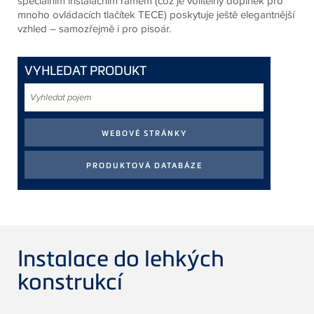
speciálním instalačním rámem (což je volitelný doplněk pro
mnoho ovládacích tlačítek TECE) poskytuje ještě elegantnější
vzhled – samozřejmě i pro pisoár.
VYHLEDAT PRODUKT
Vyhledat
pojem
Instalace do lehkých
konstrukcí