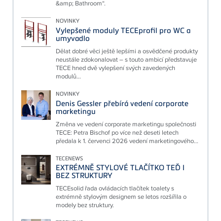
&amp; Bathroom“.
NOVINKY
Vylepšené moduly TECEprofil pro WC a
umyvadlo
Dělat dobré věci ještě lepšími a osvědčené produkty
neustále zdokonalovat – s touto ambicí představuje
TECE hned dvě vylepšení svých zavedených
modulů...
NOVINKY
Denis Gessler přebírá vedení corporate
marketingu
Změna ve vedení corporate marketingu společnosti
TECE: Petra Bischof po více než deseti letech
předala k 1. červenci 2026 vedení marketingového...
TECENEWS
EXTRÉMNĚ STYLOVÉ TLAČÍTKO TEĎ I
BEZ STRUKTURY
TECEsolid řada ovládacích tlačítek toalety s
extrémně stylovým designem se letos rozšířila o
modely bez struktury.