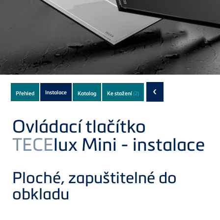
Subnavigation
‹
Instalace
Přehled
Katalog
Ke stažení
(2)
of
current
Ovládací tlačítko
Product
TECE
lux Mini - instalace
Ploché, zapuštitelné do
obkladu