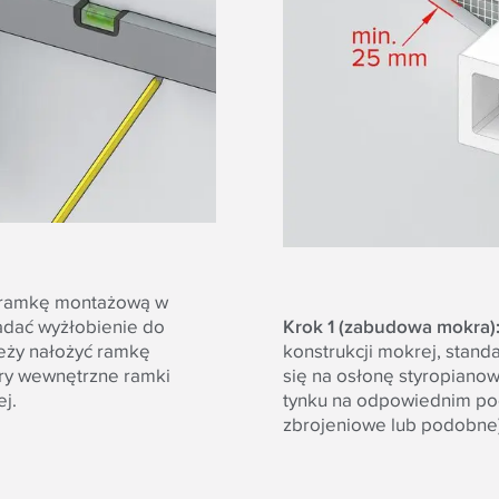
 ramkę montażową w
adać wyżłobienie do
Krok 1 (zabudowa mokra)
leży nałożyć ramkę
konstrukcji mokrej, stan
ry wewnętrzne ramki
się na osłonę styropiano
j.
tynku na odpowiednim podł
zbrojeniowe lub podobn