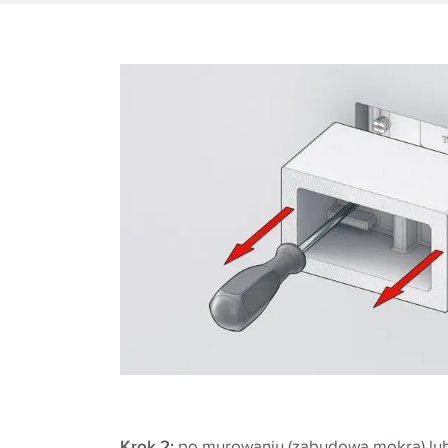
Krok 2:
po murowaniu (zabudowa mokra) lu