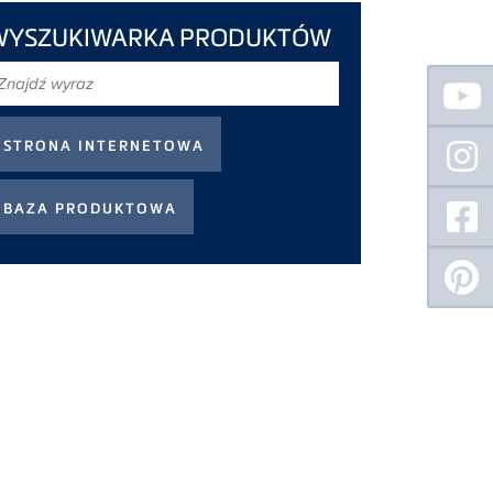
WYSZUKIWARKA PRODUKTÓW
najdź
Floating
Sidebar
yraz