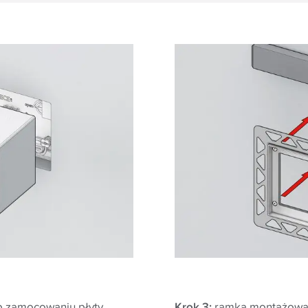
b zamocowaniu płyty
Krok 3:
ramka montażowa 