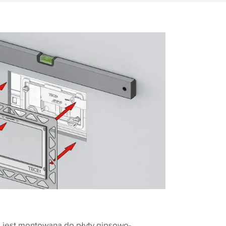
jest montowana do płyty gipsowo-