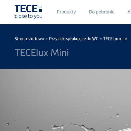
Main
Produkty
Do pobrania
A
Menü
1
Skip to main content
Breadcrumb
»
»
Strona startowa
Przyciski spłukujące do WC
TECElux mini
TECElux Mini