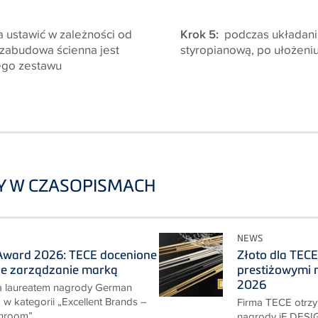
ustawić w zależności od
Krok 5:
podczas układania
i zabudowa ścienna jest
styropianową, po ułożeni
ego zestawu
Y W CZASOPISMACH
NEWS
ward 2026: TECE docenione
Złoto dla TEC
e zarządzanie marką
prestiżowymi
2026
a laureatem nagrody German
 kategorii „Excellent Brands –
Firma TECE otrzy
hroom”.
nagrody iF DES