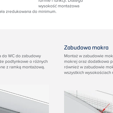
formie i funkcji. Dlatego
wysokość montażowa
tała zredukowana do minimum.
Zabudowa mokra
ża do WC do zabudowy
Montaż w zabudowie mokre
aże podtynkowe o różnych
mokrej oraz dodatkowo p
one z ramką montażową.
również w zabudowie mok
wszystkich wysokościach