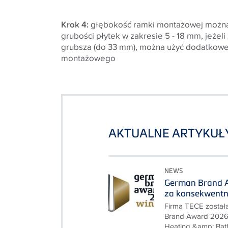
Krok 4:
głębokość ramki montażowej można 
grubości płytek w zakresie 5 - 18 mm, jeżel
grubsza (do 33 mm), można użyć dodatkow
montażowego
AKTUALNE ARTYKUŁ
NEWS
German Brand A
za konsekwentn
Firma TECE został
Brand Award 2026 w
Heating &amp; Bat