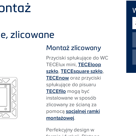
montaż
Z
w
ie, zlicowane
Montaż zlicowany
Przyciski spłukujące do WC
TECElux mini,
TECEloop
szkło
,
TECEsquare szkło
,
TECEnow
oraz przyciski
spłukujące do pisuaru
TECEfilo
mogą być
instalowane w sposób
zlicowany ze ścianą za
pomocą
spcjalnej ramki
montażowej
.
Perfekcyjny design w