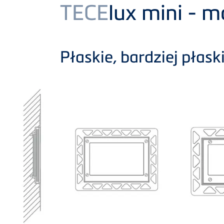
Product
TECE
lux mini - 
Płaskie, bardziej płask