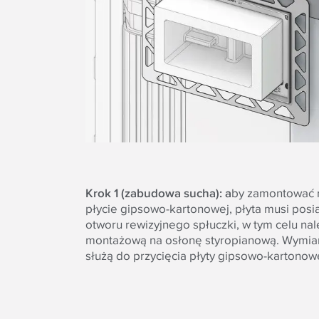
Krok 1 (zabudowa sucha): a
by zamontować
płycie gipsowo-kartonowej, płyta musi posi
otworu rewizyjnego spłuczki, w tym celu na
montażową na osłonę styropianową. Wymia
służą do przycięcia płyty gipsowo-kartonowe