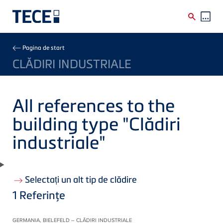
Skip to main content
Breadcrumb
Pagina de start
CLĂDIRI INDUSTRIALE
All references to the
building type "Clădiri
industriale"
Selectați un alt tip de clădire
1
Referinţe
GERMANIA, BIELEFELD – CLĂDIRI INDUSTRIALE