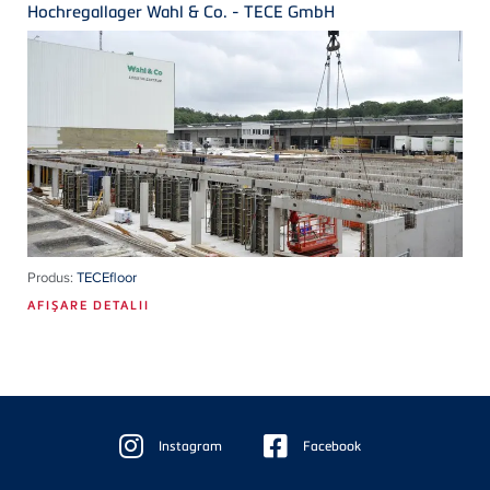
Hochregallager Wahl & Co. - TECE GmbH
Produs:
TECEfloor
AFIŞARE DETALII
Floating
Sidebar
Instagram
Facebook