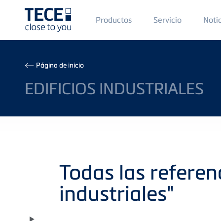
Main
Productos
Servicio
Noti
Menü
1
Skip to main content
Breadcrumb
Página de inicio
EDIFICIOS INDUSTRIALES
Todas las referenc
industriales"