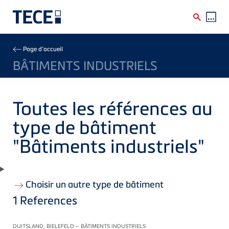
Skip to main content
Breadcrumb
Page d’accueil
BÂTIMENTS INDUSTRIELS
Toutes les références au
type de bâtiment
"Bâtiments industriels"
Choisir un autre type de bâtiment
1
References
DUITSLAND, BIELEFELD – BÂTIMENTS INDUSTRIELS