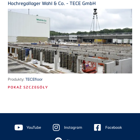
Hochregallager Wahl & Co. - TECE GmbH
Produkty:
TECEfloor
POKAŻ SZCZEGÓŁY
Floating
Sidebar
YouTube
Instagram
Facebook