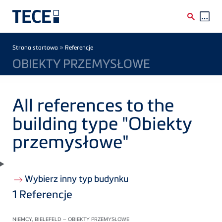
Skip to main content
Breadcrumb
»
Strona startowa
Referencje
OBIEKTY PRZEMYSŁOWE
All references to the
building type "Obiekty
przemysłowe"
Wybierz inny typ budynku
1
Referencje
NIEMCY, BIELEFELD – OBIEKTY PRZEMYSŁOWE