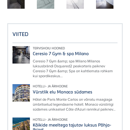
VIITED
TERVISHOIU HOONED
Ceresio 7 Gym & spa Milano
Ceresio 7 Gym &amp; spa Milano Milanos
luksusbrändi Dsquared2 peakorteris paiknev
Ceresio 7 Gym &amp; Spa on kahtlemata rohkem
kui spordikeskus...
HOTELLI- JA ÄRIHOONE
Vürstlik elu Monaco südames
Hôtel de Paris Monte Carlos on võrratu maagiaga
ümbritsetud legendaarne hotell. Monaco vürstiriigi
südames unikaalsel Côte d'Azuri rannikul paiknev...
HOTELLI- JA ÄRIHOONE
Kõikide meeltega tajutav luksus Põhja-
Ibizal