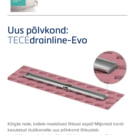
Uus põlvkond:
TECE
drainline-Evo
Kõigile neile, kellele meeldivad lihtsad asjad! Miljoneid kordi
kasutatud dušikanalite uus põlvkond lihtsustab