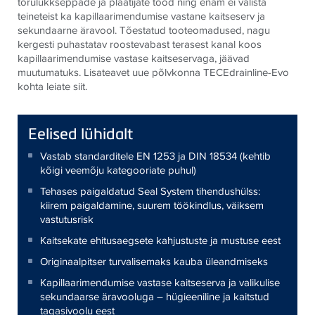
torulukkseppade ja plaatijate tööd ning enam ei välista
teineteist ka kapillaarimendumise vastane kaitseserv ja
sekundaarne äravool. Tõestatud tooteomadused, nagu
kergesti puhastatav roostevabast terasest kanal koos
kapillaarimendumise vastase kaitseservaga, jäävad
muutumatuks. Lisateavet uue põlvkonna TECEdrainline-Evo
kohta leiate siit.
Eelised lühidalt
Vastab standarditele EN 1253 ja DIN 18534 (kehtib
kõigi veemõju kategooriate puhul)
Tehases paigaldatud Seal System tihendushülss:
kiirem paigaldamine, suurem töökindlus, väiksem
vastutusrisk
Kaitsekate ehitusaegsete kahjustuste ja mustuse eest
Originaalpitser turvalisemaks kauba üleandmiseks
Kapillaarimendumise vastase kaitseserva ja valikulise
sekundaarse äravooluga – hügieeniline ja kaitstud
tagasivoolu eest