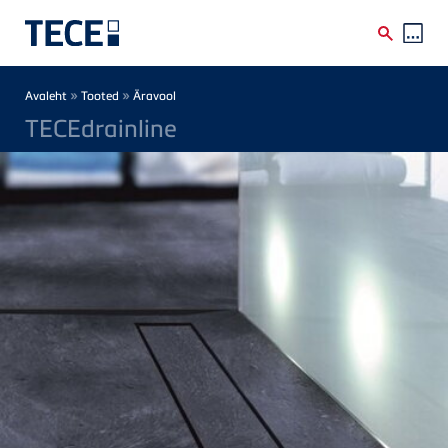
Skip to main content
Breadcrumb
»
»
Avaleht
Tooted
Äravool
TECEdrainline