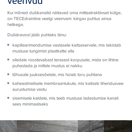
veenvad
Kui mõned dušikanalid näitavad oma mitteatraktiivset külge,
on TECEdrainline veelgi veenvam: kiirgav puhtus ainsa
hetkega.
Dušiäravool jääb puhtaks tänu:
kapillaarimendumise vastasele kaitseservale, mis takistab
mustuse tungimist plaatkatte alla
siledale roostevabast terasest korpusele, mida on lihtne
puhastada ja millele mustus ei nakku
tõhusale juuksesõelale, mis hoiab toru puhtana
kaheastmelisele membraanlukule, mis kaitseb tihendusvee
aurustumise vastu
sisemisele kaldele, mis teeb mustuse ladestumise kanali
sees minimaalseks