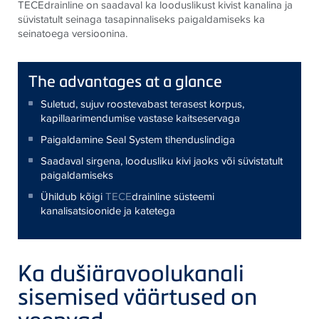
TECEdrainline on saadaval ka looduslikust kivist kanalina ja
süvistatult seinaga tasapinnaliseks paigaldamiseks ka
seinatoega versioonina.
The advantages at a glance
Suletud, sujuv roostevabast terasest korpus,
kapillaarimendumise vastase kaitseservaga
Paigaldamine Seal System tihenduslindiga
Saadaval sirgena, loodusliku kivi jaoks või süvistatult
paigaldamiseks
Ühildub kõigi
TECE
drainline süsteemi
kanalisatsioonide ja katetega
Ka dušiäravoolukanali
sisemised väärtused on