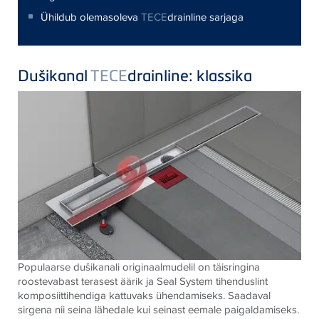
Ühildub olemasoleva
TECE
drainline sarjaga
Dušikanal
TECE
drainline: klassika
Populaarse dušikanali originaalmudelil on täisringina
roostevabast terasest äärik ja Seal System tihenduslint
komposiittihendiga kattuvaks ühendamiseks. Saadaval
sirgena nii seina lähedale kui seinast eemale paigaldamiseks.