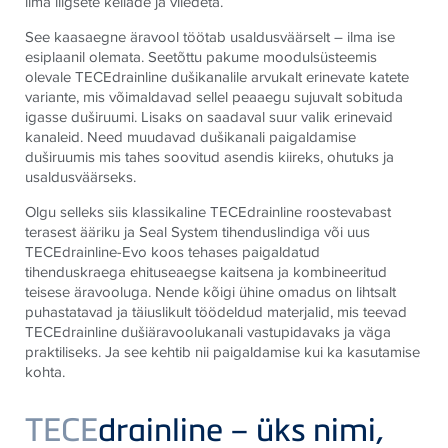
ilma liigsete kellade ja viledeta.
See kaasaegne äravool töötab usaldusväärselt – ilma ise
esiplaanil olemata. Seetõttu pakume moodulsüsteemis
olevale TECEdrainline dušikanalile arvukalt erinevate katete
variante, mis võimaldavad sellel peaaegu sujuvalt sobituda
igasse duširuumi. Lisaks on saadaval suur valik erinevaid
kanaleid. Need muudavad dušikanali paigaldamise
duširuumis mis tahes soovitud asendis kiireks, ohutuks ja
usaldusväärseks.
Olgu selleks siis klassikaline TECEdrainline roostevabast
terasest ääriku ja Seal System tihenduslindiga või uus
TECEdrainline-Evo koos tehases paigaldatud
tihenduskraega ehituseaegse kaitsena ja kombineeritud
teisese äravooluga. Nende kõigi ühine omadus on lihtsalt
puhastatavad ja täiuslikult töödeldud materjalid, mis teevad
TECEdrainline dušiäravoolukanali vastupidavaks ja väga
praktiliseks. Ja see kehtib nii paigaldamise kui ka kasutamise
kohta.
TECE
drainline – üks nimi,