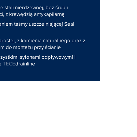
 stali nierdzewnej, bez śrub i
i, z krawędzią antykapilarną
niem taśmy uszczelniającej Seal
rostej, z kamienia naturalnego oraz z
m do montażu przy ścianie
zystkimi syfonami odpływowymi i
ie
TECE
drainline