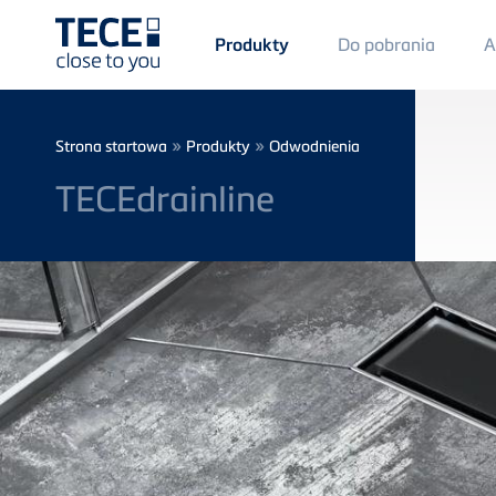
Main
Do pobrania
A
Produkty
Menü
1
Skip to main content
Breadcrumb
»
»
Strona startowa
Produkty
Odwodnienia
TECEdrainline