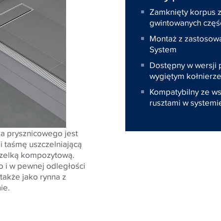
Zamknięty korpus ze
gwintowanych częśc
Montaż z zastosowa
System
Dostępny w wersji p
wygiętym kołnierze
Kompatybilny ze ws
rusztami w system
a prysznicowego jest
i taśmę uszczelniającą
czelką kompozytową.
o i w pewnej odległości
także jako rynna z
ie.