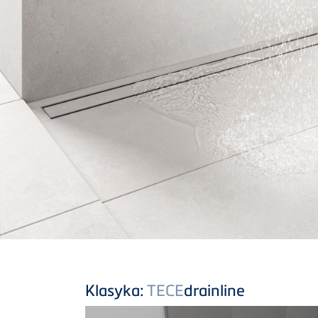
Klasyka:
TECE
drainline