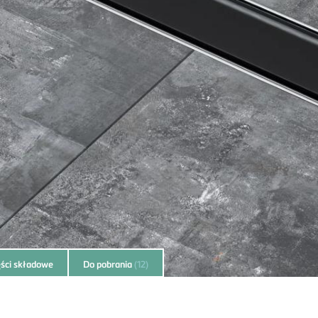
ści składowe
Do pobrania
(12)