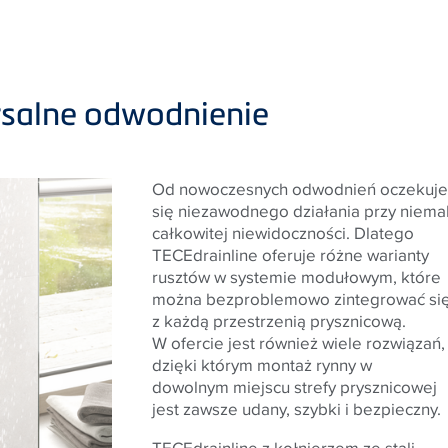
rsalne odwodnienie
Od nowoczesnych odwodnień oczekuje
się niezawodnego działania przy niema
całkowitej niewidoczności. Dlatego
TECE
drainline oferuje różne warianty
rusztów w systemie modułowym, które
można bezproblemowo zintegrować si
z każdą przestrzenią prysznicową.
W ofercie jest również wiele rozwiązań,
dzięki którym montaż rynny w
dowolnym miejscu strefy prysznicowej
jest zawsze udany, szybki i bezpieczny.
TECE
drainline z kołnierzem ze stali