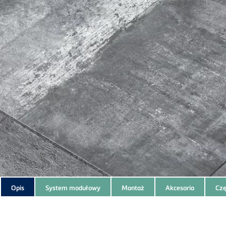
Subnavigation
Opis
System modułowy
Montaż
Akcesoria
Czę
of
current