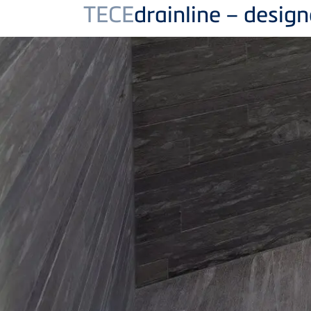
TECE
drainline – desig