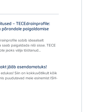
itused – TECEdrainprofile:
a põrandale paigaldamise
rainprofile sobib ideaalselt
a saab paigaldada niši sisse. TECE
te jaoks välja töötanud...
ontakt jääb asendamatuks!
 edukas! Siin on kokkuvõtlikult kõik
 mis puudutavad meie esinemist ISH-