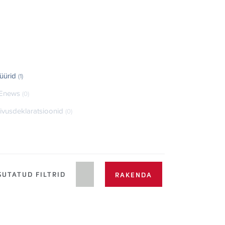
üürid
(1)
Enews
(0)
ivusdeklaratsioonid
(0)
UTATUD FILTRID