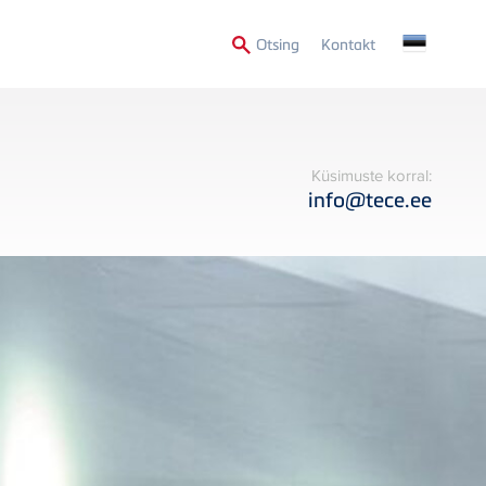
Secondary
Otsing
Kontakt
Menu
Küsimuste korral:
info@tece.ee