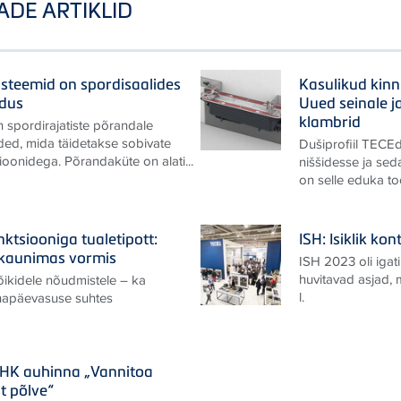
ADE ARTIKLID
steemid on spordisaalides
Kasulikud kinn
ndus
Uued seinale j
klambrid
 spordirajatiste põrandale
ded, mida täidetakse sobivate
Dušiprofiil TECEd
oonidega. Põrandaküte on alati...
niššidesse ja sed
on selle eduka too
ktsiooniga tualetipott:
ISH: Isiklik k
kaunimas vormis
ISH 2023 oli igati
huvitavad asjad,
ikidele nõudmistele – ka
l.
napäevasuse suhtes
SHK auhinna „Vannitoa
t põlve“