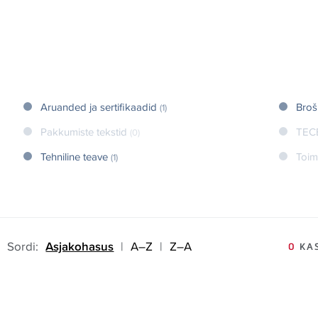
Aruanded ja sertifikaadid
Broš
(1)
Pakkumiste tekstid
TEC
(0)
Tehniline teave
Toim
(1)
Sordi:
Asjakohasus
|
A–Z
|
Z–A
0
KAS