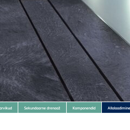
arvikud
Sekundaarne drenaaž
Komponendid
Allalaadimin