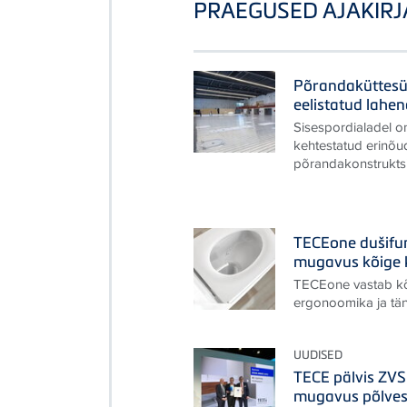
PRAEGUSED AJAKIRJ
Põrandaküttesü
eelistatud lahe
Sisespordialadel on
kehtestatud erinõu
põrandakonstruktsi
TECEone dušifun
mugavus kõige 
TECEone vastab kõ
ergonoomika ja tä
UUDISED
TECE pälvis ZV
mugavus põlves