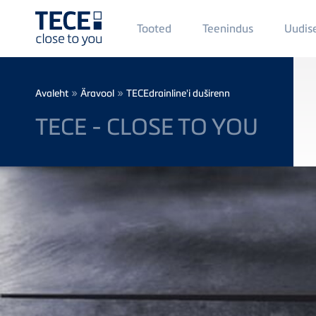
Main
Tooted
Teenindus
Uudis
Menü
1
Skip to main content
Breadcrumb
»
»
Avaleht
Äravool
TECEdrainline'i duširenn
TECE - CLOSE TO YOU