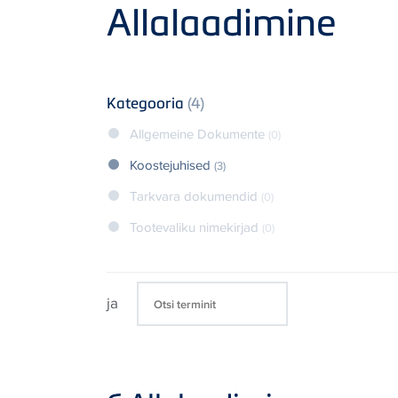
Product
Allalaadimine
Kategooria
(4)
Allgemeine Dokumente
(0)
Koostejuhised
(3)
Tarkvara dokumendid
(0)
Tootevaliku nimekirjad
(0)
ja