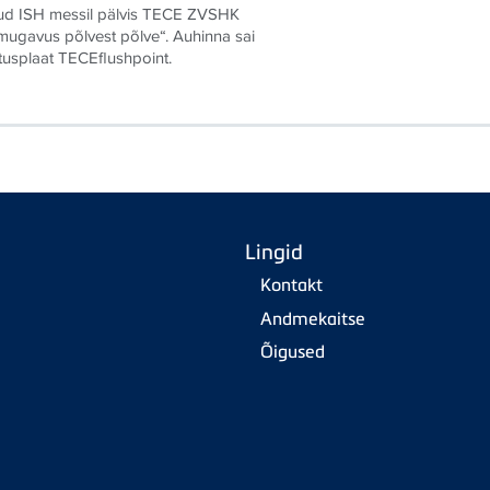
nud ISH messil pälvis TECE ZVSHK
mugavus põlvest põlve“. Auhinna sai
tusplaat TECEflushpoint.
Lingid
Kontakt
Andmekaitse
Õigused