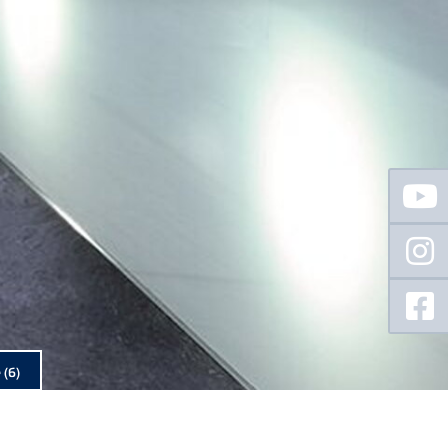
Floating
Sidebar
e
(6)