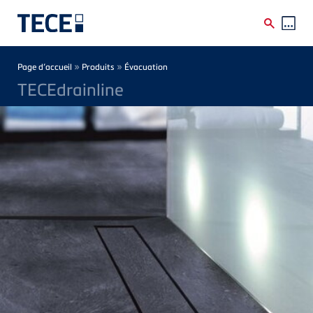
Skip to main content
Breadcrumb
»
»
Page d’accueil
Produits
Évacuation
TECEdrainline