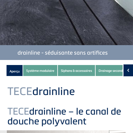
TECE
drainline - séduisante sans artifices
Subnavigation
‹
Système modulaire
Siphons & accessoires
Drainage secondaire
Aperçu
of
current
TECE
drainline
Product
TECE
drainline – le canal de
douche polyvalent