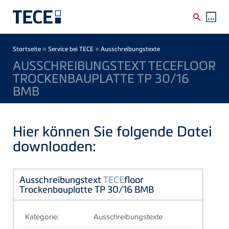
Direkt zum Inhalt
Breadcrumb
»
»
Startseite
Service bei TECE
Ausschreibungstexte
AUSSCHREIBUNGSTEXT TECEFLOOR
TROCKENBAUPLATTE TP 30/16
BMB
Hier können Sie folgende Datei
downloaden:
Ausschreibungstext
TECE
floor
Trockenbauplatte TP 30/16 BMB
Kategorie:
Ausschreibungstexte