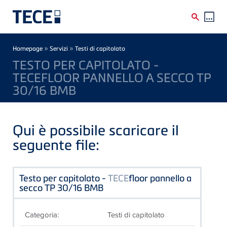
Skip to main content
Breadcrumb
»
»
Homepage
Servizi
Testi di capitolato
TESTO PER CAPITOLATO -
TECEFLOOR PANNELLO A SECCO TP
30/16 BMB
Qui è possibile scaricare il
seguente file:
Testo per capitolato -
TECE
floor pannello a
secco TP 30/16 BMB
Categoria:
Testi di capitolato