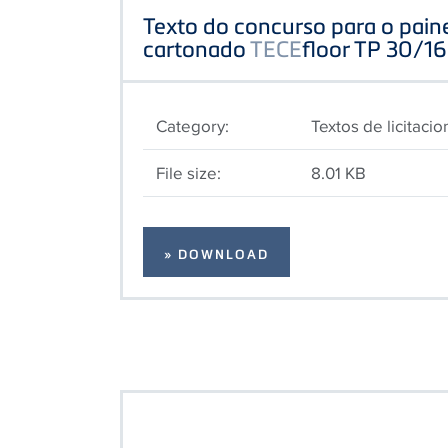
Texto do concurso para o pain
cartonado
TECE
floor TP 30/1
Category:
Textos de licitaci
File size:
8.01 KB
» DOWNLOAD