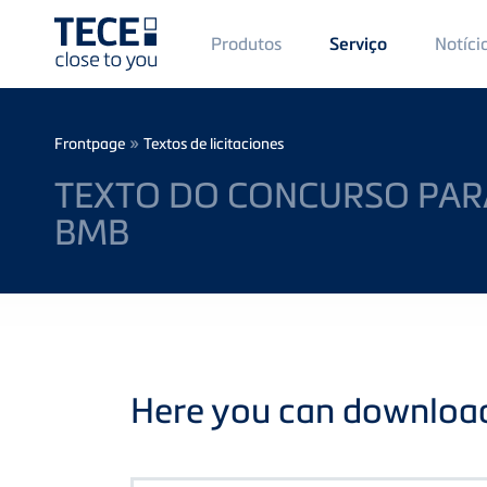
Main
Produtos
Notíci
Serviço
Menü
1
Skip to main content
Breadcrumb
»
Frontpage
Textos de licitaciones
TEXTO DO CONCURSO PARA
BMB
Here you can download 