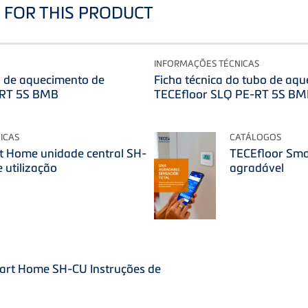
FOR THIS PRODUCT
INFORMAÇÕES TÉCNICAS
o de aquecimento de
Ficha técnica do tubo de aq
-RT 5S BMB
TECEfloor SLQ PE-RT 5S B
ICAS
CATÁLOGOS
t Home unidade central SH-
TECEfloor Sma
 utilização
agradável
art Home SH-CU Instruções de