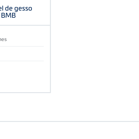
el de gesso
6 BMB
ones