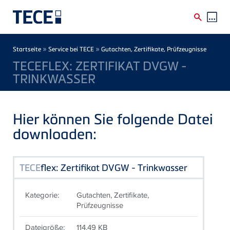
Direkt zum Inhalt
Breadcrumb
»
»
Startseite
Service bei TECE
Gutachten, Zertifikate, Prüfzeugnisse
TECEFLEX: ZERTIFIKAT DVGW -
TRINKWASSER
Hier können Sie folgende Datei
downloaden:
TECE
flex: Zertifikat DVGW - Trinkwasser
Kategorie:
Gutachten, Zertifikate,
Prüfzeugnisse
Dateigröße:
114.49 KB