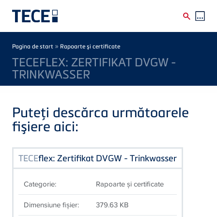
Skip to main content
Breadcrumb
»
Pagina de start
Rapoarte şi certificate
TECEFLEX: ZERTIFIKAT DVGW -
TRINKWASSER
Puteţi descărca următoarele
fişiere aici:
TECE
flex: Zertifikat DVGW - Trinkwasser
Categorie:
Rapoarte şi certificate
Dimensiune fişier:
379.63 KB