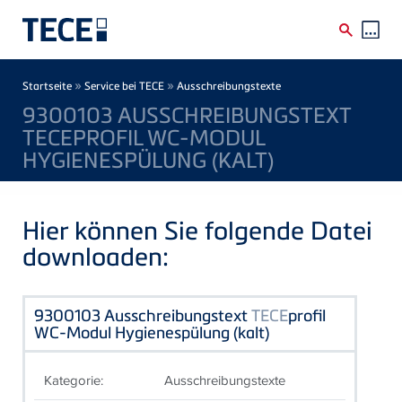
Direkt zum Inhalt
Breadcrumb
»
»
Startseite
Service bei TECE
Ausschreibungstexte
9300103 AUSSCHREIBUNGSTEXT
TECEPROFIL WC-MODUL
HYGIENESPÜLUNG (KALT)
Hier können Sie folgende Datei
downloaden:
9300103 Ausschreibungstext
TECE
profil
WC-Modul Hygienespülung (kalt)
Kategorie:
Ausschreibungstexte