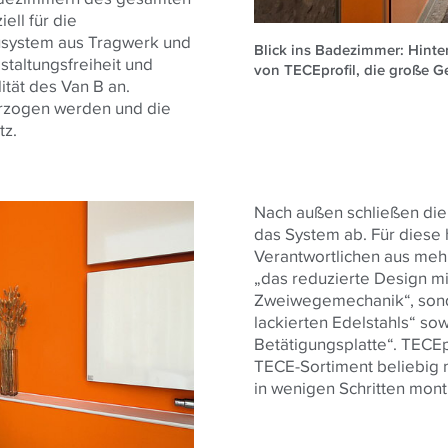
ell für die
usystem aus Tragwerk und
Blick ins Badezimmer: Hinte
taltungsfreiheit und
von TECEprofil, die große Ge
lität des Van B an.
rzogen werden und die
tz.
Nach außen schließen die
das System ab. Für diese
Verantwortlichen aus meh
„das reduzierte Design mi
Zweiwegemechanik“, sond
lackierten Edelstahls“ s
Betätigungsplatte“. TECEp
TECE-Sortiment beliebig
in wenigen Schritten mont