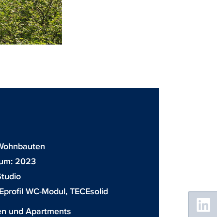
Wohnbauten
tum: 2023
tudio
Eprofil WC-Modul
,
TECEsolid
Floating
Sidebar
n und Apartments