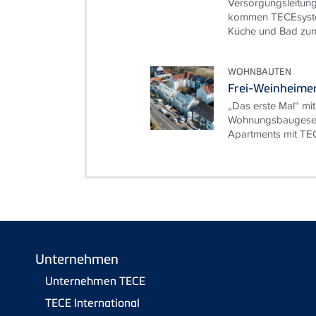
Versorgungsleitun
kommen TECEsyst
Küche und Bad zum
WOHNBAUTEN
Frei-Weinheimer
„Das erste Mal“ mi
Wohnungsbaugesell
Apartments mit TE
Unternehmen
Unternehmen TECE
TECE International