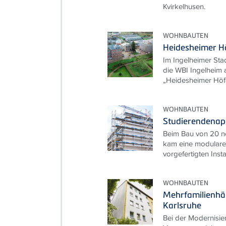
Kvirkelhusen.
WOHNBAUTEN
Heidesheimer Hö
Im Ingelheimer Stad
die WBI Ingelheim
„Heidesheimer Höfe
WOHNBAUTEN
Studierendenap
Beim Bau von 20 n
kam eine modulare 
vorgefertigten Inst
WOHNBAUTEN
Mehrfamilienhä
Karlsruhe
Bei der Modernisie