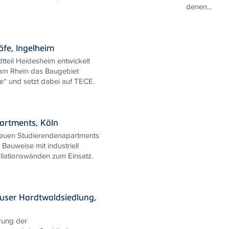
denen...
fe, Ingelheim
tteil Heidesheim entwickelt
 am Rhein das Baugebiet
“ und setzt dabei auf TECE.
artments, Köln
euen Studierendenapartments
Bauweise mit industriell
allationswänden zum Einsatz.
user Hardtwaldsiedlung,
rung der