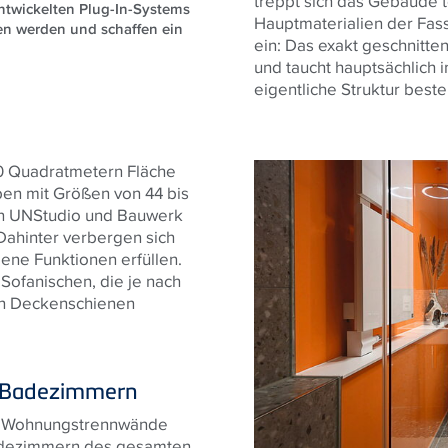
treppt sich das Gebäude t
entwickelten Plug-In-Systems
Hauptmaterialien der Fas
n werden und schaffen ein
ein: Das exakt geschnitten
und taucht hauptsächlich 
eigentliche Struktur best
0 Quadratmetern Fläche
pen mit Größen von 44 bis
en UNStudio und Bauwerk
Dahinter verbergen sich
ene Funktionen erfüllen.
Sofanischen, die je nach
 in Deckenschienen
en Badezimmern
chen Wohnungstrennwände
adezimmern des gesamten