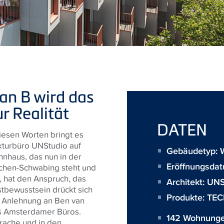
an B wird das
r Realität
DATEN
iesen Worten bringt es
kturbüro UNStudio auf
Gebäudetyp: 
nhaus, das nun in der
Eröffnungsda
chen-Schwabing steht und
, hat den Anspruch, das
Architekt:
UNS
tbewusstsein drückt sich
Produkte:
TEC
n Anlehnung an Ben van
es Amsterdamer Büros.
142 Wohnunge
prache und in den