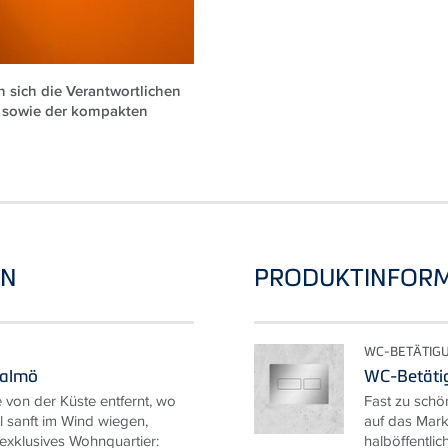
 sich die Verantwortlichen
 sowie der kompakten
EN
PRODUKTINFOR
WC-BETÄTIG
Malmö
WC-Betätig
 von der Küste entfernt, wo
Fast zu schö
l sanft im Wind wiegen,
auf das Mark
 exklusives Wohnquartier:
halböffentlic