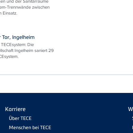
gen und der Sanitärräume
em-Trennwände zwischen
 Einsatz.
 Tor, Ingelheim
t TECEsystem: Die
schaft Ingelheim saniert 29
CEsystem.
Karriere
W
Über TECE
Menschen bei TECE