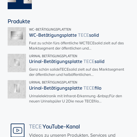
Produkte
WC-BETÄTIGUNGSPLATTEN
WC-Betätigungsplatte
TECE
solid
Fast zu schön fürs öffentliche WC
TECE
solid zielt auf das
Marktsegment der öffentlichen und...
URINAL BETÄTIGUNGSPLATTEN
Urinal-Betätigungsplatte
TECE
solid
Ganz schön solide
TECE
solid zielt auf das Marktsegment
der öffentlichen und halböffentlichen...
URINAL BETÄTIGUNGSPLATTEN
Urinal-Betätigungsplatte
TECE
filo
Urinalelektronik mit Infrarot-Erkennung -&nbsp;Für den
neuen Urinalspüler U 2Die neue
TECE
filo...
TECE
YouTube-Kanal
Videos zu unseren Produkten, Services und