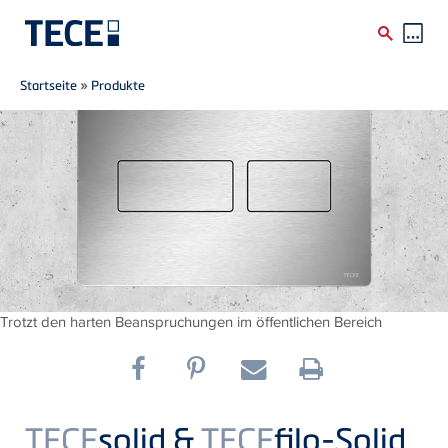
Breadcrumb
Direkt zum Inhalt
Startseite
»
Produkte
Trotzt den harten Beanspruchungen im öffentlichen Bereich
TECE
solid &
TECE
filo-Solid