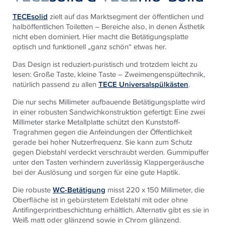
TECEsolid
zielt auf das Marktsegment der öffentlichen und
halböffentlichen Toiletten – Bereiche also, in denen Ästhetik
nicht eben dominiert. Hier macht die Betätigungsplatte
optisch und funktionell „ganz schön“ etwas her.
Das Design ist reduziert-puristisch und trotzdem leicht zu
lesen: Große Taste, kleine Taste – Zweimengenspültechnik,
natürlich passend zu allen
TECE Universalspülkästen
.
Die nur sechs Millimeter aufbauende Betätigungsplatte wird
in einer robusten Sandwichkonstruktion gefertigt: Eine zwei
Millimeter starke Metallplatte schützt den Kunststoff-
Tragrahmen gegen die Anfeindungen der Öffentlichkeit
gerade bei hoher Nutzerfrequenz. Sie kann zum Schutz
gegen Diebstahl verdeckt verschraubt werden. Gummipuffer
unter den Tasten verhindern zuverlässig Klappergeräusche
bei der Auslösung und sorgen für eine gute Haptik.
Die robuste
WC-Betätigung
misst 220 x 150 Millimeter, die
Oberfläche ist in gebürstetem Edelstahl mit oder ohne
Antifingerprintbeschichtung erhältlich. Alternativ gibt es sie in
Weiß matt oder glänzend sowie in Chrom glänzend.