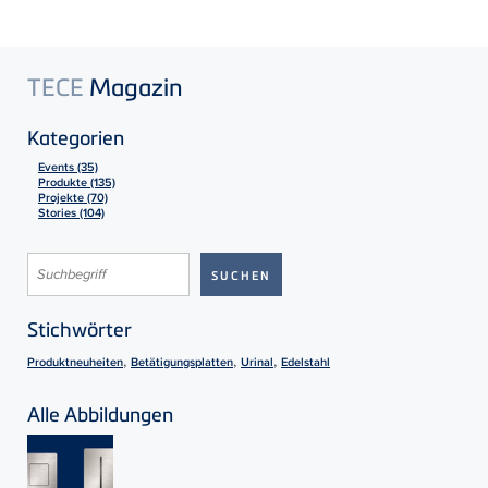
TECE
Magazin
Kategorien
Events (35)
Produkte (135)
Projekte (70)
Stories (104)
Stichwörter
,
,
,
Produktneuheiten
Betätigungsplatten
Urinal
Edelstahl
Alle Abbildungen