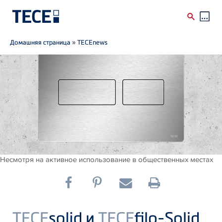
Breadcrumb
Skip to main content
Домашняя страница
»
TECEnews
Несмотря на активное использование в общественных местах
TECE
solid и
TECE
filo-Solid