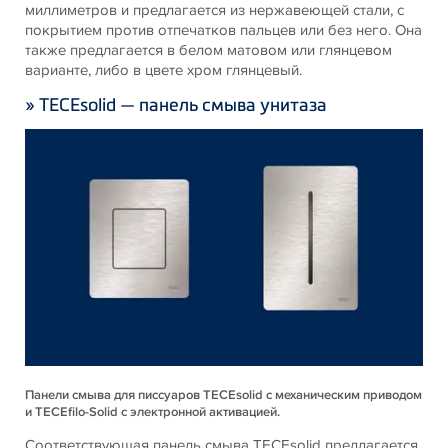
миллиметров и предлагается из нержавеющей стали, с
покрытием против отпечатков пальцев или без него. Она
также предлагается в белом матовом или глянцевом
варианте, либо в цвете хром глянцевый.
» TECEsolid — панель смыва унитаза
Панели смыва для писсуаров TECEsolid с механическим приводом
и TECEfilo-Solid с электронной активацией.
Соответствующая панель смыва TECEsolid предлагается