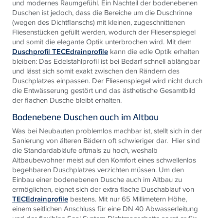
und modernes Raumgefühl. Ein Nachteil der bodenebenen
Duschen ist jedoch, dass die Bereiche um die Duschrinne
(wegen des Dichtflanschs) mit kleinen, zugeschnittenen
Fliesenstücken gefüllt werden, wodurch der Fliesenspiegel
und somit die elegante Optik unterbrochen wird. Mit dem
Duschprofil TECEdrainprofile
kann die edle Optik erhalten
bleiben: Das Edelstahlprofil ist bei Bedarf schnell ablängbar
und lässt sich somit exakt zwischen den Rändern des
Duschplatzes einpassen. Der Fliesenspiegel wird nicht durch
die Entwässerung gestört und das ästhetische Gesamtbild
der flachen Dusche bleibt erhalten.
Bodenebene Duschen auch im Altbau
Was bei Neubauten problemlos machbar ist, stellt sich in der
Sanierung von älteren Bädern oft schwieriger dar. Hier sind
die Standardabläufe oftmals zu hoch, weshalb
Altbaubewohner meist auf den Komfort eines schwellenlos
begehbaren Duschplatzes verzichten müssen. Um den
Einbau einer bodenebenen Dusche auch im Altbau zu
ermöglichen, eignet sich der extra flache Duschablauf von
TECEdrainprofile
bestens. Mit nur 65 Millimetern Höhe,
einem seitlichen Anschluss für eine DN 40 Abwasserleitung