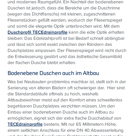
und modernes Raumgefühl. Ein Nachteil der bodenebenen
Duschen ist jedoch, dass die Bereiche um die Duschrinne
(wegen des Dichtflanschs) mit kleinen, zugeschnittenen
Fliesenstücken gefüllt werden, wodurch der Fliesenspiegel
und somit die elegante Optik unterbrochen wird. Mit dem
Duschprofil TECEdrainprofile
kann die edle Optik erhalten
bleiben: Das Edelstahlprofil ist bei Bedarf schnell ablängbar
und lässt sich somit exakt zwischen den Rändern des
Duschplatzes einpassen. Der Fliesenspiegel wird nicht durch
die Entwässerung gestört und das ästhetische Gesamtbild
der flachen Dusche bleibt erhalten.
Bodenebene Duschen auch im Altbau
Was bei Neubauten problemlos machbar ist, stellt sich in der
Sanierung von älteren Bädern oft schwieriger dar. Hier sind
die Standardabläufe oftmals zu hoch, weshalb
Altbaubewohner meist auf den Komfort eines schwellenlos
begehbaren Duschplatzes verzichten müssen. Um den
Einbau einer bodenebenen Dusche auch im Altbau zu
ermöglichen, eignet sich der extra flache Duschablauf von
TECEdrainprofile
bestens. Mit nur 65 Millimetern Höhe,
einem seitlichen Anschluss für eine DN 40 Abwasserleitung