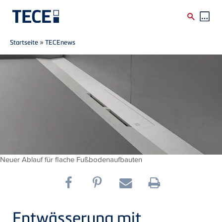
Breadcrumb
Direkt zum Inhalt
Startseite
»
TECEnews
Neuer Ablauf für flache Fußbodenaufbauten
Entwässerung mit