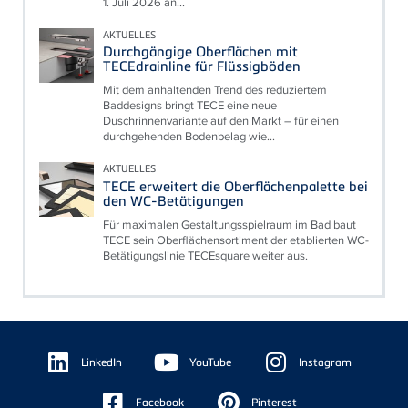
1. Juli 2026 an...
AKTUELLES
Durchgängige Oberflächen mit
TECEdrainline für Flüssigböden
Mit dem anhaltenden Trend des reduziertem
Baddesigns bringt TECE eine neue
Duschrinnenvariante auf den Markt – für einen
durchgehenden Bodenbelag wie...
AKTUELLES
TECE erweitert die Oberflächenpalette bei
den WC-Betätigungen
Für maximalen Gestaltungsspielraum im Bad baut
TECE sein Oberflächensortiment der etablierten WC-
Betätigungslinie TECEsquare weiter aus.
Floating
Sidebar
LinkedIn
YouTube
Instagram
Facebook
Pinterest