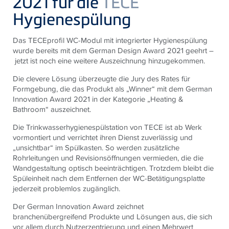
2021 für die
TECE
Hygienespülung
Das
TECE
profil WC-Modul mit integrierter Hygienespülung
wurde bereits mit dem German Design Award 2021 geehrt
–
jetzt ist noch eine weitere Auszeichnung hinzugekommen.
Die clevere Lösung überzeugte die Jury des Rates für
Formgebung, die das Produkt als „Winner“ mit dem German
Innovation Award 2021 in der Kategorie „Heating &
Bathroom“ auszeichnet.
Die Trinkwasserhygienespülstation von
TECE
ist ab Werk
vormontiert und verrichtet ihren Dienst zuverlässig und
„unsichtbar“ im Spülkasten. So werden zusätzliche
Rohrleitungen und Revisionsöffnungen vermieden, die die
Wandgestaltung optisch beeinträchtigen. Trotzdem bleibt die
Spüleinheit nach dem Entfernen der WC-Betätigungsplatte
jederzeit problemlos zugänglich.
Der German Innovation Award zeichnet
branchenübergreifend Produkte und Lösungen aus, die sich
vor allem durch Nutzerzentrierung und einen Mehrwert