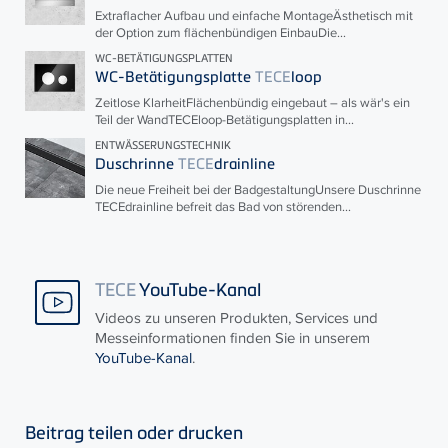
Extraflacher Aufbau und einfache MontageÄsthetisch mit
der Option zum flächenbündigen EinbauDie...
WC-BETÄTIGUNGSPLATTEN
WC-Betätigungsplatte
TECE
loop
Zeitlose KlarheitFlächenbündig eingebaut – als wär's ein
Teil der Wand
TECE
loop-Betätigungsplatten in...
ENTWÄSSERUNGSTECHNIK
Duschrinne
TECE
drainline
Die neue Freiheit bei der BadgestaltungUnsere Duschrinne
TECE
drainline befreit das Bad von störenden...
TECE
YouTube-Kanal
Videos zu unseren Produkten, Services und
Messeinformationen finden Sie in unserem
YouTube-Kanal
.
Beitrag teilen oder drucken