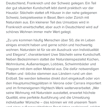
Deutschland, Frankreich und der Schweiz gelegen. Ein Teil
der gut situierten Kundschaft lebt damit praktisch vor der
Haustür: Stächelin stattet oft Häuser in der nahe gelegenen
Schweiz, beispielsweise in Basel, Bern oder Zürich mit
Naturstein aus. Ein kleinerer Teil des Umsatzes wird in
Frankreich erwirtschaftet, aber auch in Deutschland wird auf
schönes Wohnen immer mehr Wert gelegt.
„Zu uns kommen häufig Menschen über 50, die im Leben
einiges erreicht haben und gerne schön und hochwertig
wohnen. Naturstein ist für sie ein Ausdruck von Individualität
und Eleganz“, charakterisiert Uwe Stächelin seine Kundschaft.
Neben Badezimmern stattet der Natursteinspezialist Küchen,
Wohnräume, Außenanlagen, Lobbies, Schwimmbäder und
Treppen mit dem edlen Material aus. Die dafür notwendigen
Platten und -blöcke stammen aus Ländern rund um den
Erdball. Sie werden teilweise direkt dort eingekauft oder von
den Hauptumschlagplätzen in Verona oder Carrara importiert
und im firmeneigenen Hightech-Werk weiterverarbeitet. „Wer
seine Wohnung mit Naturstein ausstattet, erwartet höchste
Qualität, eine perfekte Ausführung und die Umsetzung
individueller Wünsche – das können wir mit unserem Team
und einer außergewöhnlichen Produktion realisieren“, erklärt